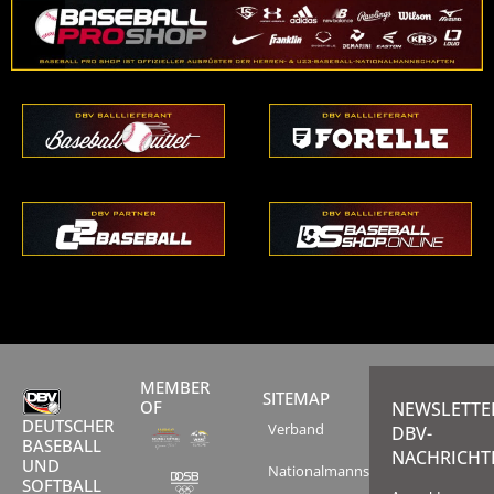
MEMBER
SITEMAP
OF
NEWSLETTE
DEUTSCHER
Verband
DBV-
BASEBALL
NACHRICHT
UND
Nationalmannschaften
SOFTBALL