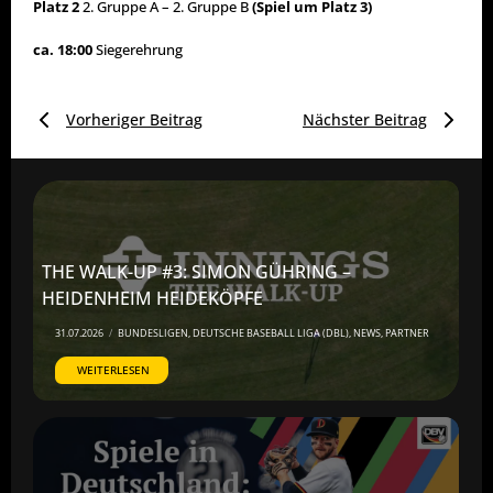
Platz 2
2. Gruppe A – 2. Gruppe B
(Spiel um Platz 3)
ca. 18:00
Siegerehrung
Vorheriger Beitrag
Nächster Beitrag
THE WALK-UP #3: SIMON GÜHRING –
HEIDENHEIM HEIDEKÖPFE
31.07.2026
/
BUNDESLIGEN
,
DEUTSCHE BASEBALL LIGA (DBL)
,
NEWS
,
PARTNER
WEITERLESEN