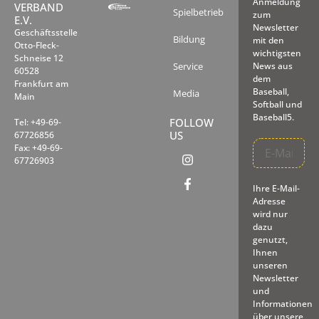
Anmeldung
VERBAND
Spielbetrieb
zum
E.V.
Newsletter
Geschäftsstelle
Bildung
mit den
Otto-Fleck-
wichtigsten
Schneise 12
Service
News aus
60528
dem
Frankfurt am
Baseball,
Media
Main
Softball und
Baseball5.
FOLLOW
Tel: +49-69-
US
67726856
Fax: +49-69-
67726903
Ihre E-Mail-
Adresse
wird nur
dazu
genutzt,
Ihnen
unseren
Newsletter
und
Informationen
über unsere