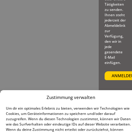
Tätigkeiten
zu senden.
Ihnen steht
jederzeit der
Abmeldelink
zur
Verfügung,
den wir in
jede
gesendete
E-Mail
einfügen.
Zustimmung verwalten
© 2025 – Deutscher Baseball
Impressum
|
Datenschutz
|
und Softball Verband e.V.
Cookie-Richtlinie (EU)
Um dir ein optimales Erlebnis zu bieten, verwenden wir Technologien wie
Cookies, um Geräteinformationen zu speichern und/oder darauf
zuzugreifen. Wenn du diesen Technologien zustimmst, können wir Daten
wie das Surfverhalten oder eindeutige IDs auf dieser Website verarbeiten.
Wenn du deine Zustimmung nicht erteilst oder zurückziehst, können