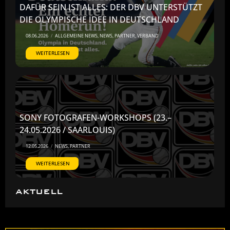
DAFÜR SEIN IST ALLES: DER DBV UNTERSTÜTZT
DIE OLYMPISCHE IDEE IN DEUTSCHLAND
08.06.2026
/
ALLGEMEINE NEWS
,
NEWS
,
PARTNER
,
VERBAND
WEITERLESEN
SONY FOTOGRAFEN-WORKSHOPS (23.–
24.05.2026 / SAARLOUIS)
12.05.2026
/
NEWS
,
PARTNER
WEITERLESEN
AKTUELL