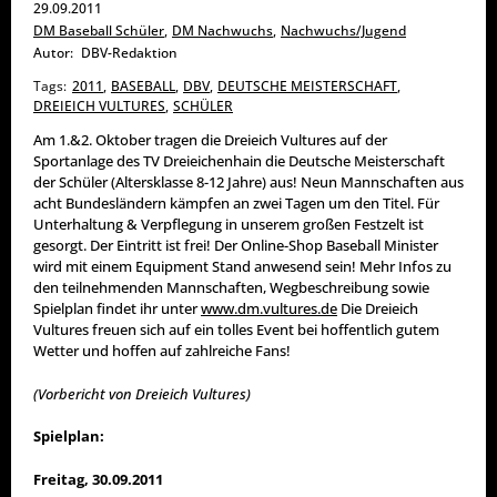
29.09.2011
DM Baseball Schüler
,
DM Nachwuchs
,
Nachwuchs/Jugend
Autor:
DBV-Redaktion
Tags:
2011
,
BASEBALL
,
DBV
,
DEUTSCHE MEISTERSCHAFT
,
DREIEICH VULTURES
,
SCHÜLER
Am 1.&2. Oktober tragen die Dreieich Vultures auf der
Sportanlage des TV Dreieichenhain die Deutsche Meisterschaft
der Schüler (Altersklasse 8-12 Jahre) aus! Neun Mannschaften aus
acht Bundesländern kämpfen an zwei Tagen um den Titel. Für
Unterhaltung & Verpflegung in unserem großen Festzelt ist
gesorgt. Der Eintritt ist frei! Der Online-Shop Baseball Minister
wird mit einem Equipment Stand anwesend sein! Mehr Infos zu
den teilnehmenden Mannschaften, Wegbeschreibung sowie
Spielplan findet ihr unter
www.dm.vultures.de
Die Dreieich
Vultures freuen sich auf ein tolles Event bei hoffentlich gutem
Wetter und hoffen auf zahlreiche Fans!
(Vorbericht von Dreieich Vultures)
Spielplan:
Freitag, 30.09.2011