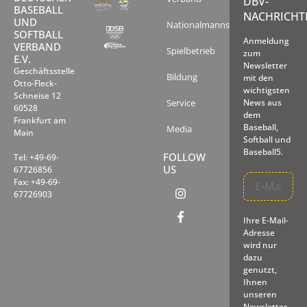
DBV-
BASEBALL
NACHRICHT
UND
Nationalmannschaften
SOFTBALL
Anmeldung
VERBAND
Spielbetrieb
zum
E.V.
Newsletter
Geschäftsstelle
Bildung
mit den
Otto-Fleck-
wichtigsten
Schneise 12
Service
News aus
60528
dem
Frankfurt am
Baseball,
Media
Main
Softball und
Baseball5.
FOLLOW
Tel: +49-69-
US
67726856
Fax: +49-69-
67726903
Ihre E-Mail-
Adresse
wird nur
dazu
genutzt,
Ihnen
unseren
Newsletter