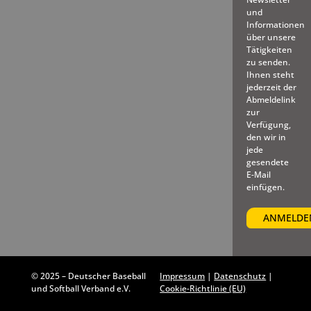
und
Informationen
über unsere
Tätigkeiten
zu senden.
Ihnen steht
jederzeit der
Abmeldelink
zur
Verfügung,
den wir in
jede
gesendete
E-Mail
einfügen.
© 2025 – Deutscher Baseball
Impressum
|
Datenschutz
|
und Softball Verband e.V.
Cookie-Richtlinie (EU)