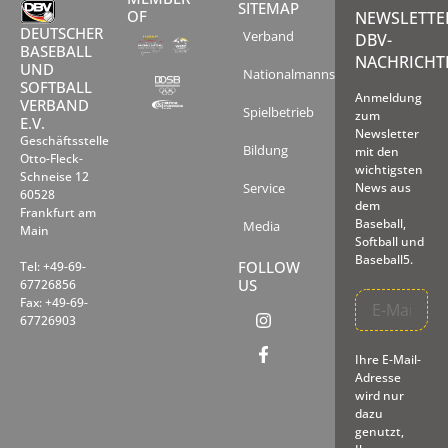
SITEMAP
OF
NEWSLETTE
DEUTSCHER
Verband
DBV-
BASEBALL
NACHRICHT
UND
Nationalmannschaften
SOFTBALL
Anmeldung
VERBAND
Spielbetrieb
zum
E.V.
Newsletter
Geschäftsstelle
Bildung
mit den
Otto-Fleck-
wichtigsten
Schneise 12
Service
News aus
60528
dem
Frankfurt am
Baseball,
Media
Main
Softball und
Baseball5.
FOLLOW
Tel: +49-69-
US
67726856
Fax: +49-69-
67726903
Ihre E-Mail-
Adresse
wird nur
dazu
genutzt,