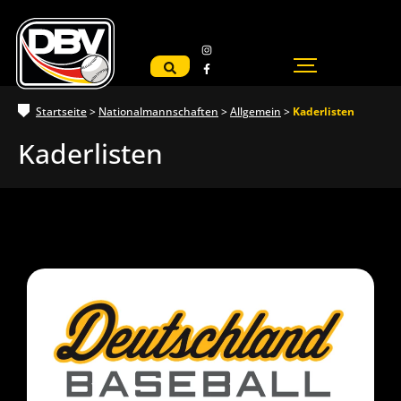
Startseite
>
Nationalmannschaften
>
Allgemein
>
Kaderlisten
Kaderlisten