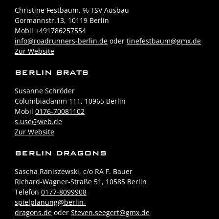
Christine Festbaum, ℅ TSV Ausbau
Gormannstr.13, 10119 Berlin
Mobil
+491786257554
info@roadrunners-berlin.de
oder
tinefestbaum@gmx.de
Zur Website
BERLIN BRATS
Susanne Schröder
Columbiadamm 111, 10965 Berlin
Mobil
0176-70081102
s.use@web.de
Zur Website
BERLIN DRAGONS
Sascha Raniszewski, c/o RA F. Bauer
Richard-Wagner-Straße 51, 10585 Berlin
Telefon
0177-8099908
spielplanung@berlin-
dragons.de
oder
Steven.seegert@gmx.de