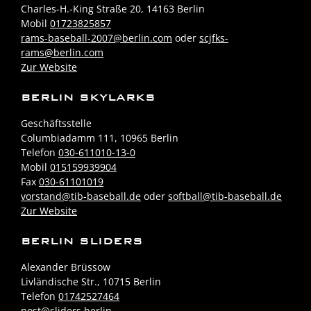
Charles-H.-King Straße 20, 14163 Berlin
Mobil
01723825857
rams-baseball-2007@berlin.com
oder
scjfks-
rams@berlin.com
Zur Website
BERLIN SKYLARKS
Geschäftsstelle
Columbiadamm 111, 10965 Berlin
Telefon
030-611010-13-0
Mobil
015159939904
Fax
030-61101019
vorstand@tib-baseball.de
oder
softball@tib-baseball.de
Zur Website
BERLIN SLIDERS
Alexander Brüssow
Livländische Str., 10715 Berlin
Telefon
01742527464
post@sliders.berlin