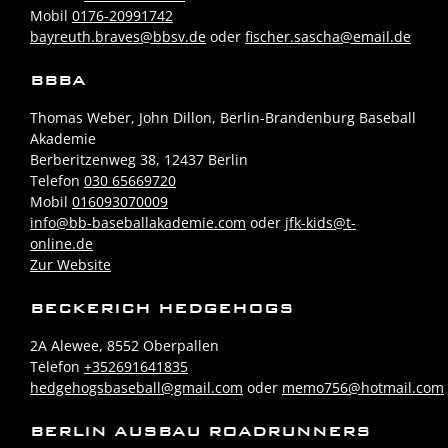
Mobil
0176-20991742
bayreuth.braves@bbsv.de
oder
fischer.sascha@email.de
BBBA
Thomas Weber, John Dillon, Berlin-Brandenburg Baseball
Akademie
Berberitzenweg 38, 12437 Berlin
Telefon
030 65669720
Mobil
016093070009
info@bb-baseballakademie.com
oder
jfk-kids@t-
online.de
Zur Website
BECKERICH HEDGEHOGS
2A Alewee, 8552 Oberpallen
Telefon
+352691641835
hedgehogsbaseball@gmail.com
oder
memo756@hotmail.com
BERLIN AUSBAU ROADRUNNERS