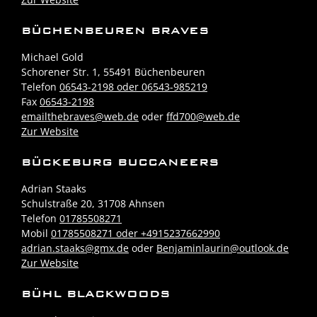
BÜCHENBEUREN BRAVES
Michael Gold
Schorener Str. 1, 55491 Büchenbeuren
Telefon
06543-2198 oder 06543-985219
Fax
06543-2198
emailthebraves@web.de
oder
ffd700@web.de
Zur Website
BÜCKEBURG BUCCANEERS
Adrian Staaks
Schulstraße 20, 31708 Ahnsen
Telefon
01785508271
Mobil
01785508271 oder +4915237662990
adrian.staaks@gmx.de
oder
Benjaminlaurin@outlook.de
Zur Website
BÜHL BLACKWOODS