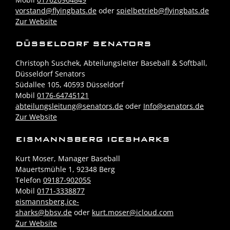
vorstand@flyingbats.de
oder
spielbetrieb@flyingbats.de
Zur Website
DÜSSELDORF SENATORS
Christoph Suschek, Abteilungsleiter Baseball & Softball,
Düsseldorf Senators
Südallee 105, 40593 Düsseldorf
Mobil
0176-64745121
abteilungsleitung@senators.de
oder
Info@senators.de
Zur Website
EISMANNSBERG ICESHARKS
Kurt Moser, Manager Baseball
Mauertsmühle 1, 92348 Berg
Telefon
09187-902055
Mobil
0171-3338877
eismannsberg.ice-
sharks@bbsv.de
oder
kurt.moser@icloud.com
Zur Website