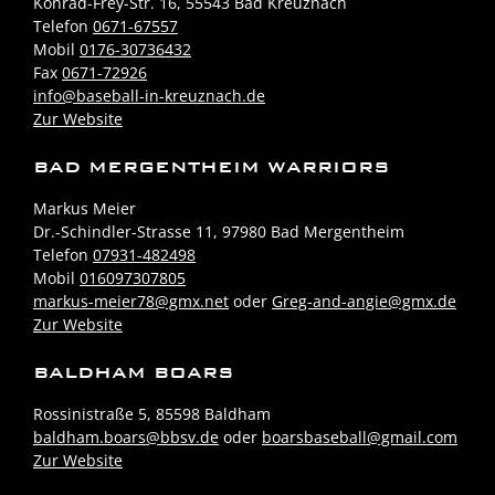
Konrad-Frey-Str. 16, 55543 Bad Kreuznach
Telefon
0671-67557
Mobil
0176-30736432
Fax
0671-72926
info@baseball-in-kreuznach.de
Zur Website
BAD MERGENTHEIM WARRIORS
Markus Meier
Dr.-Schindler-Strasse 11, 97980 Bad Mergentheim
Telefon
07931-482498
Mobil
016097307805
markus-meier78@gmx.net
oder
Greg-and-angie@gmx.de
Zur Website
BALDHAM BOARS
Rossinistraße 5, 85598 Baldham
baldham.boars@bbsv.de
oder
boarsbaseball@gmail.com
Zur Website