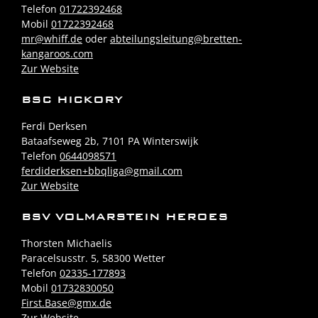
Telefon
01722392468
Mobil
01722392468
mr@whiff.de
oder
abteilungsleitung@bretten-
kangaroos.com
Zur Website
BSC HICKORY
Ferdi Derksen
Bataafseweg 2b, 7101 PA Winterswijk
Telefon
0644098571
ferdiderksen+bbqliga@gmail.com
Zur Website
BSV VOLMARSTEIN HEROES
Thorsten Michaelis
Paracelsusstr. 5, 58300 Wetter
Telefon
02335-177893
Mobil
01732830050
First.Base@gmx.de
Zur Website