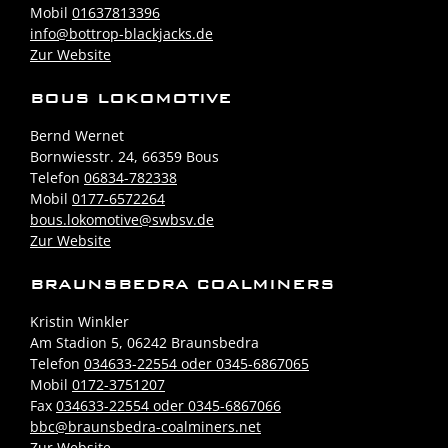
Mobil
01637813396
info@bottrop-blackjacks.de
Zur Website
BOUS LOKOMOTIVE
Bernd Wernet
Bornwiesstr. 24, 66359 Bous
Telefon
06834-782338
Mobil
0177-6572264
bous.lokomotive@swbsv.de
Zur Website
BRAUNSBEDRA COALMINERS
Kristin Winkler
Am Stadion 5, 06242 Braunsbedra
Telefon
034633-22554 oder 0345-6867065
Mobil
0172-3751207
Fax
034633-22554 oder 0345-6867066
bbc@braunsbedra-coalminers.net
Zur Website