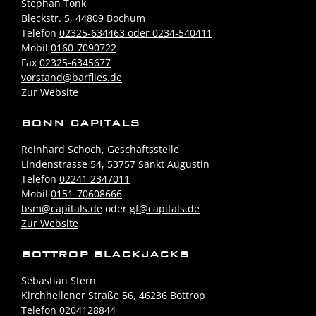
Stephan Tonk
Bleckstr. 5, 44809 Bochum
Telefon
02325-634463 oder 0234-540411
Mobil
0160-7090722
Fax
02325-6345677
vorstand@barflies.de
Zur Website
BONN CAPITALS
Reinhard Schoch, Geschäftsstelle
Lindenstrasse 54, 53757 Sankt Augustin
Telefon
02241 2347011
Mobil
0151-70608666
bsm@capitals.de
oder
gf@capitals.de
Zur Website
BOTTROP BLACKJACKS
Sebastian Stern
Kirchhellener Straße 56, 46236 Bottrop
Telefon
0204128844