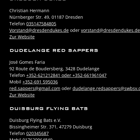
Christian Hermann
Nürnberger Str. 49, 01187 Dresden
Telefon
035147584805
Vorstand@dresdendukes.de
oder
vorstand@dresdendukes.de
Zur Website
DUDELANGE RED SAPPERS
José Gomes Faria
92 Route de Boudersberg, 3428 Dudelange
Telefon
+352-621212841 oder +352-661961047
Mobil
+352-691 595036
red.sappers@gmail.com
oder
dudelange.redsappers@swbsv.
Zur Website
DUISBURG FLYING BATS
Duisburg Flying Bats e.V.
Bissingheimer Str. 371, 47279 Duisburg
Telefon
020345687
Mobil
017620964849