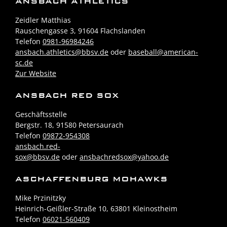
ANSBACH ATHLETICS
Zeidler Matthias
Rauschengasse 3, 91604 Flachslanden
Telefon
0981-96984246
ansbach.athletics@bbsv.de
oder
baseball@american-
sc.de
Zur Website
ANSBACH RED SOX
Geschäftsstelle
Bergstr. 18, 91580 Petersaurach
Telefon
09872-954308
ansbach.red-
sox@bbsv.de
oder
ansbachredsox@yahoo.de
ASCHAFFENBURG MOHAWKS
Mike Przinitzky
Heinrich-Geißler-Straße 10, 63801 Kleinostheim
Telefon
06021-560409