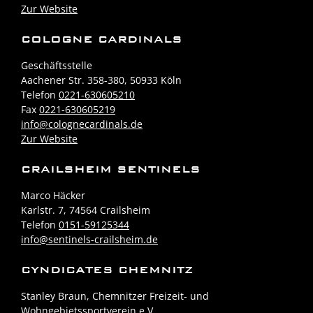
Zur Website
COLOGNE CARDINALS
Geschäftsstelle
Aachener Str. 358-380, 50933 Köln
Telefon
0221-630605210
Fax
0221-630605219
info@colognecardinals.de
Zur Website
CRAILSHEIM SENTINELS
Marco Häcker
Karlstr. 7, 74564 Crailsheim
Telefon
0151-59125344
info@sentinels-crailsheim.de
CYNDICATES CHEMNITZ
Stanley Braun, Chemnitzer Freizeit- und
Wohngebietssportverein e.V.