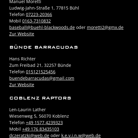
Manuel Moretti
Ludwig-Jahn-Straße 1, 77815 Bühl
Telefon
07223-20366
Mobil
0163-7310832
baseball@buehl-blackwoods.de
oder
moretti2@gmx.de
Zur Website
BÜNDE BARRACUDAS
Hans Richter
Zum Freibad 21, 32257 Bünde
Telefon
015121525456
buendebarracudas@gmail.com
Zur Website
COBLENZ RAPTORS
Len-Laurin Lather
Wiesenweg 5, 56070 Koblenz
Telefon
+49 1577 4239323
Mobil
+49 176 83435103
dczeratzki@web.de
oder
k.e.v.i.n.w@web.de