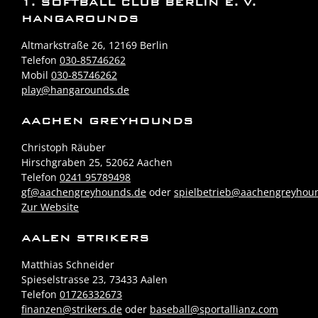
1. SOFTBALL CLUB BERLIN E. V.
HANGAROUNDS
Altmarkstraße 26, 12169 Berlin
Telefon
030-85746262
Mobil
030-85746262
play@hangarounds.de
AACHEN GREYHOUNDS
Christoph Räuber
Hirschgraben 25, 52062 Aachen
Telefon
0241 95789498
gf@aachengreyhounds.de
oder
spielbetrieb@aachengreyhou
Zur Website
AALEN STRIKERS
Matthias Schneider
Spieselstrasse 23, 73433 Aalen
Telefon
01726332673
finanzen@strikers.de
oder
baseball@sportallianz.com