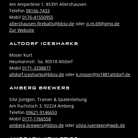
Am Amperknie 1, 85391 Allershausen
Telefon
08166-7433
Mobil
0176-41550955
allershausen.fireballs@bbsv.de
oder
p.m.69@gmx.de
Zur Website
ALTDORF ICESHARKS
Moser Kurt
Heumannstr. 5a, 90518 Altdorf
Mobil
0171-3338877
altdorf.icesharks@bbsv.de
oder
k.moser@tv1881altdorf.de
AMBERG BREWERS
Silvi Jüntgen, Trainer & Spatenleitung
Am Fuchsloch 3, 92224 Amberg
Telefon
09621-9146653
Mobil
0177-1766558
amberg.brewers@bbsv.de
oder
silvia.juentgen@web.de