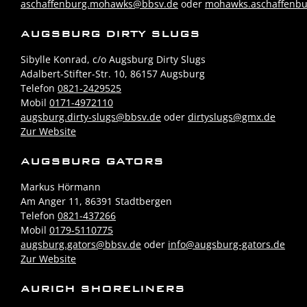
aschaffenburg.mohawks@bbsv.de
oder
mohawks.aschaffenb
AUGSBURG DIRTY SLUGS
Sibylle Konrad, c/o Augsburg Dirty Slugs
Adalbert-Stifter-Str. 10, 86157 Augsburg
Telefon
0821-2429525
Mobil
0171-4972110
augsburg.dirty-slugs@bbsv.de
oder
dirtyslugs@gmx.de
Zur Website
AUGSBURG GATORS
Markus Hörmann
Am Anger 11, 86391 Stadtbergen
Telefon
0821-437266
Mobil
0179-5110775
augsburg.gators@bbsv.de
oder
info@augsburg-gators.de
Zur Website
AURICH SHORELINERS