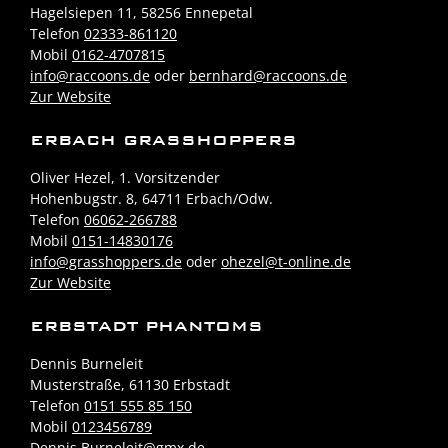
Hagelsiepen 11, 58256 Ennepetal
Telefon
02333-861120
Mobil
0162-4707815
info@raccoons.de
oder
bernhard@raccoons.de
Zur Website
ERBACH GRASSHOPPERS
Oliver Hezel, 1. Vorsitzender
Hohenbugstr. 8, 64711 Erbach/Odw.
Telefon
06062-266788
Mobil
0151-14830176
info@grasshoppers.de
oder
ohezel@t-online.de
Zur Website
ERBSTADT PHANTOMS
Dennis Burneleit
Musterstraße, 61130 Erbstadt
Telefon
0151 555 85 150
Mobil
0123456789
Dennis.Burneleit@gmx.de