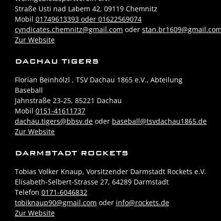
Straße Usti nad Labem 42, 09119 Chemnitz
Mobil
01749613393 oder 01622569074
cyndicates.chemnitz@gmail.com
oder
stan.br1609@gmail.co
Zur Website
DACHAU TIGERS
Florian Beinhölzl , TSV Dachau 1865 e.V., Abteilung
Baseball
Jahnstraße 23-25, 85221 Dachau
Mobil
0151-41611737
dachau.tigers@bbsv.de
oder
baseball@tsvdachau1865.de
Zur Website
DARMSTADT ROCKETS
Tobias Volker Knaup, Vorsitzender Darmstadt Rockets e.V.
Elisabeth-Selbert-Strasse 27, 64289 Darmstadt
Telefon
0171-6046832
tobiknaup90@gmail.com
oder
info@rockets.de
Zur Website