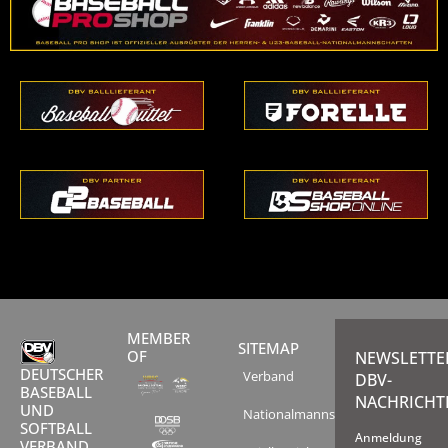
MEMBER
SITEMAP
OF
NEWSLETTE
DEUTSCHER
Verband
DBV-
BASEBALL
NACHRICHT
UND
Nationalmannschaften
SOFTBALL
Anmeldung
VERBAND