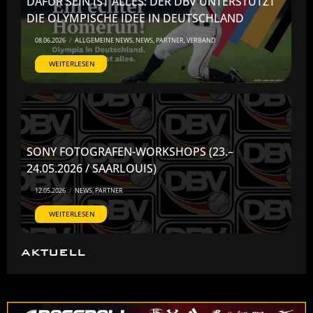
DAFÜR SEIN IST ALLES: DER DBV UNTERSTÜTZT
DIE OLYMPISCHE IDEE IN DEUTSCHLAND
08.06.2026
/
ALLGEMEINE NEWS
,
NEWS
,
PARTNER
,
VERBAND
WEITERLESEN
SONY FOTOGRAFEN-WORKSHOPS (23.–
24.05.2026 / SAARLOUIS)
12.05.2026
/
NEWS
,
PARTNER
WEITERLESEN
AKTUELL