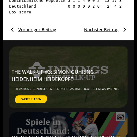
Dominikanische Republik 5 1 1 4 0 0 2  13 17 3

Box score
Vorheriger Beitrag
Nächster Beitrag
THE WALK-UP #3: SIMON GÜHRING –
HEIDENHEIM HEIDEKÖPFE
31.07.2026
/
BUNDESLIGEN
,
DEUTSCHE BASEBALL LIGA (DBL)
,
NEWS
,
PARTNER
WEITERLESEN