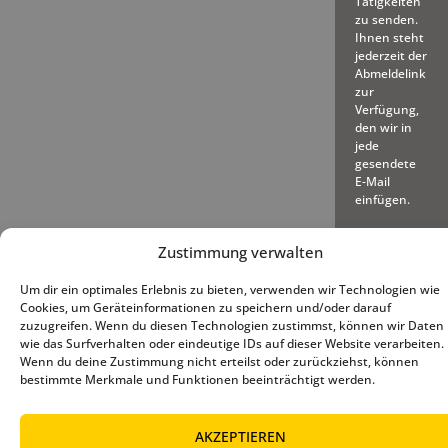
Tätigkeiten
zu senden.
Ihnen steht
jederzeit der
Abmeldelink
zur
Verfügung,
den wir in
jede
gesendete
E-Mail
einfügen.
Zustimmung verwalten
Um dir ein optimales Erlebnis zu bieten, verwenden wir Technologien wie
Cookies, um Geräteinformationen zu speichern und/oder darauf
zuzugreifen. Wenn du diesen Technologien zustimmst, können wir Daten
© 2025 – Deutscher Baseball
Impressum
|
Datenschutz
|
wie das Surfverhalten oder eindeutige IDs auf dieser Website verarbeiten.
und Softball Verband e.V.
Cookie-Richtlinie (EU)
Wenn du deine Zustimmung nicht erteilst oder zurückziehst, können
bestimmte Merkmale und Funktionen beeinträchtigt werden.
AKZEPTIEREN