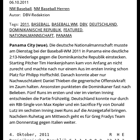
06.10.2011
NM Baseball
,
NM Baseball Herren
Autor:
DBV-Redaktion
Tags:
2011
,
BASEBALL
,
BASEBALL WM
,
DBV
,
DEUTSCHLAND
,
DOMINIKANISCHE REPUBLIK
,
FEATURED
,
NATIONALMANNSCHAFT
,
PANAMA
Panama City (wue).
Die deutsche Nationalmannschaft musste
am Dienstag bei der Baseball-WM 2011 in Panama eine deutliche
2:13-Niederlage gegen die Dominikanische Republik einstecken.
Starting Pitcher Tim Henkenjohann kam von Anfang an nicht
zurecht und machte nach nur einem Aus im ersten Inning schon
Platz für Philipp Hoffschild. Danach konnte aber nur
Nachwuschtalent Daniel Thieben die gegnerische Offensivkraft
im Zaum halten. Ansonsten punkteten die Dominikaner fast nach
Belieben. Fünf Runs im ersten und vier im vierten Inning
entschieden die Partie frühzeitig. Deutschland konnte nur durch
ein RBI-Single von Max Kepler und ein Sacrifice Fly von Donald
Lutz im sechsten Inning zwei Runs auf die Anzeigetafel bringen.
Nachdem Ruhetag am Mittwoch geht es für Greg Fradys Team
am Donnerstag gegen Italien weiter.
4. Oktober, 2011                        R  H E
