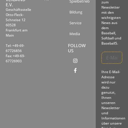
Spielbetrieb
zum
E.V.
Newsletter
Geschäftsstelle
Bildung
mit den
Otto-Fleck-
wichtigsten
Schneise 12
Service
News aus
60528
dem
Frankfurt am
Baseball,
Media
Main
Softball und
Baseball5.
FOLLOW
Tel: +49-69-
US
67726856
Fax: +49-69-
67726903
Ihre E-Mail-
Adresse
wird nur
dazu
genutzt,
Ihnen
unseren
Newsletter
und
Informationen
über unsere