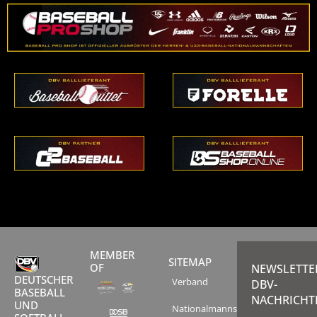
MEMBER
SITEMAP
OF
NEWSLETTE
DEUTSCHER
Verband
DBV-
BASEBALL
NACHRICHT
UND
Nationalmannschaften