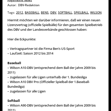
Allgemeine News
Autor:
DBV-Redaktion
Tags:
2012
,
BASEBALL
,
BENS
,
DBV
,
SOFTBALL
,
SPIELBALL
,
WILSON
Hiermit möchten wir darüber informieren, daß wir einen neuen
Lizenzvertrag (offizielle Spielbälle) für den gesamten Spielbetrieb
des DBV und der Landesverbände geschlossen haben:
Hier die Eckpunkte:
– Vertragspartner ist die Firma Ben’s US-Sport
– Laufzeit: Saison 2012 bis 2014
Baseball
– Wilson A10-DBV (entsprechend dem Ball der Jahre 2009 bis
2011)
– zugelassen für alle Ligen unterhalb der 1. Bundesliga
– Wilson A10 DBV Pro (Offizieller Spielball der 1.Baseball-
Bundesliga)
– zugelassen für alle Ligen
Softball
– Wilson A90-DBV (entsprechend dem Ball der Jahre 2009 bis
2011)