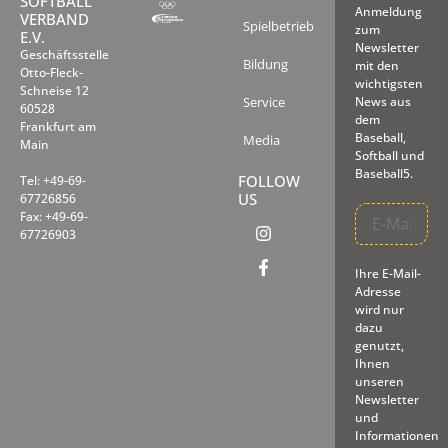
SOFTBALL
Anmeldung
VERBAND
Spielbetrieb
zum
E.V.
Newsletter
Geschäftsstelle
Bildung
mit den
Otto-Fleck-
wichtigsten
Schneise 12
Service
News aus
60528
dem
Frankfurt am
Baseball,
Media
Main
Softball und
Baseball5.
FOLLOW
Tel: +49-69-
US
67726856
Fax: +49-69-
67726903
Ihre E-Mail-
Adresse
wird nur
dazu
genutzt,
Ihnen
unseren
Newsletter
und
Informationen