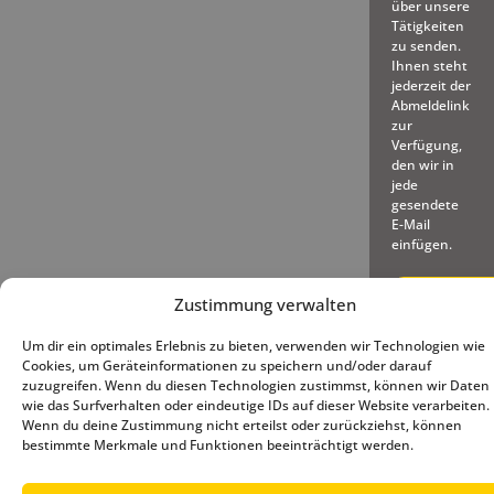
über unsere
Tätigkeiten
zu senden.
Ihnen steht
jederzeit der
Abmeldelink
zur
Verfügung,
den wir in
jede
gesendete
E-Mail
einfügen.
Zustimmung verwalten
Um dir ein optimales Erlebnis zu bieten, verwenden wir Technologien wie
Cookies, um Geräteinformationen zu speichern und/oder darauf
© 2025 – Deutscher Baseball
Impressum
|
Datenschutz
|
zuzugreifen. Wenn du diesen Technologien zustimmst, können wir Daten
und Softball Verband e.V.
Cookie-Richtlinie (EU)
wie das Surfverhalten oder eindeutige IDs auf dieser Website verarbeiten.
Wenn du deine Zustimmung nicht erteilst oder zurückziehst, können
bestimmte Merkmale und Funktionen beeinträchtigt werden.