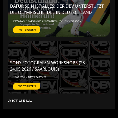
DAFÜR SEIN IST ALLES: DER DBV UNTERSTÜTZT
DIE OLYMPISCHE IDEE IN DEUTSCHLAND
08.06.2026
/
ALLGEMEINE NEWS
,
NEWS
,
PARTNER
,
VERBAND
WEITERLESEN
SONY FOTOGRAFEN-WORKSHOPS (23.–
24.05.2026 / SAARLOUIS)
12.05.2026
/
NEWS
,
PARTNER
WEITERLESEN
AKTUELL