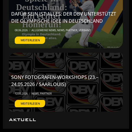
DAFÜR SEIN IST ALLES: DER DBV UNTERSTÜTZT
DIE OLYMPISCHE IDEE IN DEUTSCHLAND
08.06.2026
/
ALLGEMEINE NEWS
,
NEWS
,
PARTNER
,
VERBAND
WEITERLESEN
SONY FOTOGRAFEN-WORKSHOPS (23.–
24.05.2026 / SAARLOUIS)
12.05.2026
/
NEWS
,
PARTNER
WEITERLESEN
AKTUELL