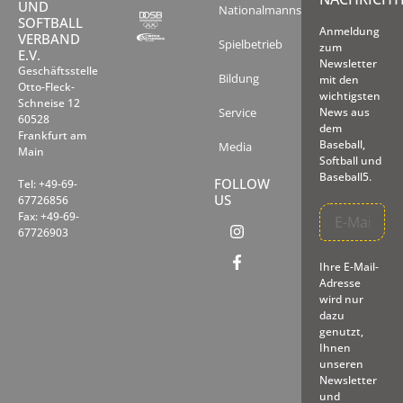
UND
Nationalmannschaften
SOFTBALL
Anmeldung
VERBAND
Spielbetrieb
zum
E.V.
Newsletter
Geschäftsstelle
Bildung
mit den
Otto-Fleck-
wichtigsten
Schneise 12
Service
News aus
60528
dem
Frankfurt am
Baseball,
Media
Main
Softball und
Baseball5.
FOLLOW
Tel: +49-69-
US
67726856
Fax: +49-69-
67726903
Ihre E-Mail-
Adresse
wird nur
dazu
genutzt,
Ihnen
unseren
Newsletter
und