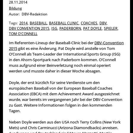
28.11.2014
Bildung
Autor:
DBV-Redaktion
Tags:
2014
,
BASEBALL
,
BASEBALL CLINIC
,
COACHES
,
DBV
,
DBV CONVENTION 2015
,
ISG
,
PADERBORN
,
PAT DOYLE
,
SPIELER
,
TOM O'CONNELL
Im Referenten-Lineup der Baseball-Clinic bei der
DBV-Convention
2015
gibt es eine Änderung. Pat Doyle wird anstelle von Tom
O’Connell als Team-Leader der International Sports Group (ISG)
in den Ahorn-Sportpark nach Paderborn kommen. O’Connell
muss aufgrund einer Beinverletzung noch einmal operiert
werden und musste daher in dieser Woche absagen.
Doyle, der erst kürzlich für seine Verdienste um den
europäischen Baseball von der European Baseball Coaches
Association (EBCA) mit dem Achievement Award ausgezeichnet
wurde, war bereits im vergangenen Jahr bei der DBV-Convention
zu Gast. Weitere Informationen folgen in den kommenden
Tagen.
Neben Doyle werden aus den USA noch Terry Collins (New York
Mets) und Chris Carminucci (Arizona Diamondbacks) anreisen.