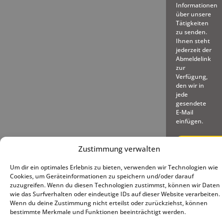
Informationen
über unsere
Tätigkeiten
zu senden.
Ihnen steht
jederzeit der
Abmeldelink
zur
Verfügung,
den wir in
jede
gesendete
E-Mail
einfügen.
Zustimmung verwalten
Um dir ein optimales Erlebnis zu bieten, verwenden wir Technologien wie
Cookies, um Geräteinformationen zu speichern und/oder darauf
© 2025 – Deutscher Baseball
Impressum
|
Datenschutz
|
zuzugreifen. Wenn du diesen Technologien zustimmst, können wir Daten
und Softball Verband e.V.
Cookie-Richtlinie (EU)
wie das Surfverhalten oder eindeutige IDs auf dieser Website verarbeiten.
Wenn du deine Zustimmung nicht erteilst oder zurückziehst, können
bestimmte Merkmale und Funktionen beeinträchtigt werden.