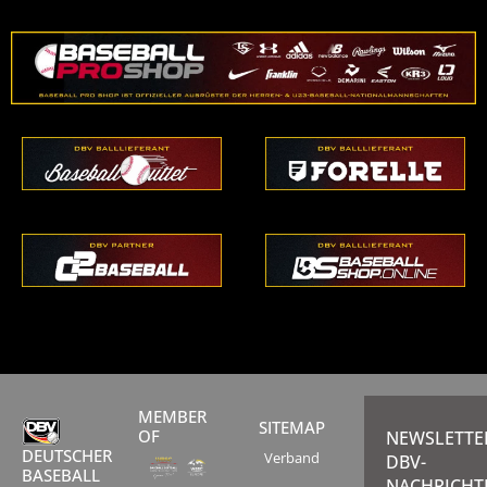
MEMBER
SITEMAP
OF
NEWSLETTE
DEUTSCHER
Verband
DBV-
BASEBALL
NACHRICHT