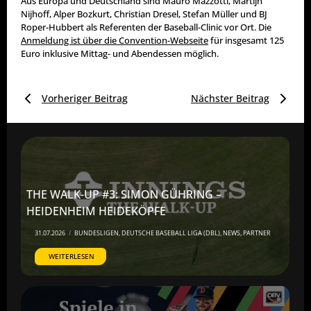
Aus Europa und Deutschland sind Mauro Mazzotti, Martijn
Nijhoff, Alper Bozkurt, Christian Dresel, Stefan Müller und BJ
Roper-Hubbert als Referenten der Baseball-Clinic vor Ort. Die
Anmeldung ist über die Convention-Webseite
für insgesamt 125
Euro inklusive Mittag- und Abendessen möglich.
Vorheriger Beitrag
Nächster Beitrag
THE WALK-UP #3: SIMON GÜHRING –
HEIDENHEIM HEIDEKÖPFE
31.07.2026
/
BUNDESLIGEN
,
DEUTSCHE BASEBALL LIGA (DBL)
,
NEWS
,
PARTNER
WEITERLESEN