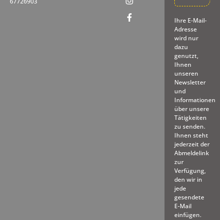
67726903
Ihre E-Mail-
Adresse
wird nur
dazu
genutzt,
Ihnen
unseren
Newsletter
und
Informationen
über unsere
Tätigkeiten
zu senden.
Ihnen steht
jederzeit der
Abmeldelink
zur
Verfügung,
den wir in
jede
gesendete
E-Mail
einfügen.