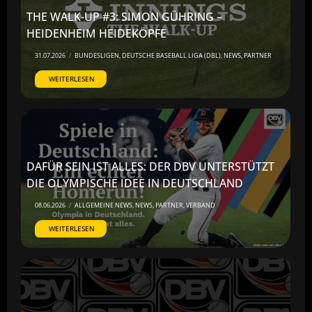
THE WALK-UP #3: SIMON GÜHRING –
HEIDENHEIM HEIDEKÖPFE
31.07.2026
/
BUNDESLIGEN
,
DEUTSCHE BASEBALL LIGA (DBL)
,
NEWS
,
PARTNER
WEITERLESEN
DAFÜR SEIN IST ALLES: DER DBV UNTERSTÜTZT
DIE OLYMPISCHE IDEE IN DEUTSCHLAND
08.06.2026
/
ALLGEMEINE NEWS
,
NEWS
,
PARTNER
,
VERBAND
WEITERLESEN