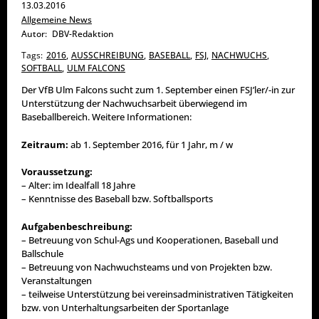
13.03.2016
Allgemeine News
Autor:
DBV-Redaktion
Tags:
2016
,
AUSSCHREIBUNG
,
BASEBALL
,
FSJ
,
NACHWUCHS
,
SOFTBALL
,
ULM FALCONS
Der VfB Ulm Falcons sucht zum 1. September einen FSJ’ler/-in zur
Unterstützung der Nachwuchsarbeit überwiegend im
Baseballbereich. Weitere Informationen:
Zeitraum:
ab 1. September 2016, für 1 Jahr, m / w
Voraussetzung:
– Alter: im Idealfall 18 Jahre
– Kenntnisse des Baseball bzw. Softballsports
Aufgabenbeschreibung:
– Betreuung von Schul-Ags und Kooperationen, Baseball und
Ballschule
– Betreuung von Nachwuchsteams und von Projekten bzw.
Veranstaltungen
– teilweise Unterstützung bei vereinsadministrativen Tätigkeiten
bzw. von Unterhaltungsarbeiten der Sportanlage