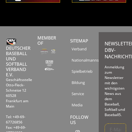
MEMBER
SITEMAP
OF
NEWSLETTE
DEUTSCHER
Verband
DBV-
BASEBALL
NACHRICHT
UND
Nationalmannschaften
SOFTBALL
Anmeldung
VERBAND
Spielbetrieb
zum
E.V.
Newsletter
Geschäftsstelle
Bildung
mit den
Otto-Fleck-
wichtigsten
Schneise 12
Service
News aus
60528
dem
Frankfurt am
Baseball,
Media
Main
Softball und
Baseball5.
FOLLOW
Tel: +49-69-
US
67726856
Fax: +49-69-