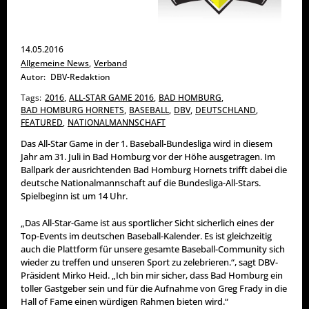
14.05.2016
Allgemeine News
,
Verband
Autor:
DBV-Redaktion
Tags:
2016
,
ALL-STAR GAME 2016
,
BAD HOMBURG
,
BAD HOMBURG HORNETS
,
BASEBALL
,
DBV
,
DEUTSCHLAND
,
FEATURED
,
NATIONALMANNSCHAFT
Das All-Star Game in der 1. Baseball-Bundesliga wird in diesem
Jahr am 31. Juli in Bad Homburg vor der Höhe ausgetragen. Im
Ballpark der ausrichtenden Bad Homburg Hornets trifft dabei die
deutsche Nationalmannschaft auf die Bundesliga-All-Stars.
Spielbeginn ist um 14 Uhr.
„Das All-Star-Game ist aus sportlicher Sicht sicherlich eines der
Top-Events im deutschen Baseball-Kalender. Es ist gleichzeitig
auch die Plattform für unsere gesamte Baseball-Community sich
wieder zu treffen und unseren Sport zu zelebrieren.“, sagt DBV-
Präsident Mirko Heid. „Ich bin mir sicher, dass Bad Homburg ein
toller Gastgeber sein und für die Aufnahme von Greg Frady in die
Hall of Fame einen würdigen Rahmen bieten wird.“