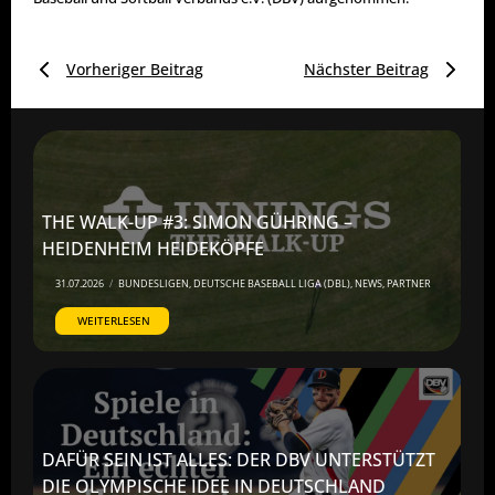
Vorheriger Beitrag
Nächster Beitrag
THE WALK-UP #3: SIMON GÜHRING –
HEIDENHEIM HEIDEKÖPFE
31.07.2026
/
BUNDESLIGEN
,
DEUTSCHE BASEBALL LIGA (DBL)
,
NEWS
,
PARTNER
WEITERLESEN
DAFÜR SEIN IST ALLES: DER DBV UNTERSTÜTZT
DIE OLYMPISCHE IDEE IN DEUTSCHLAND