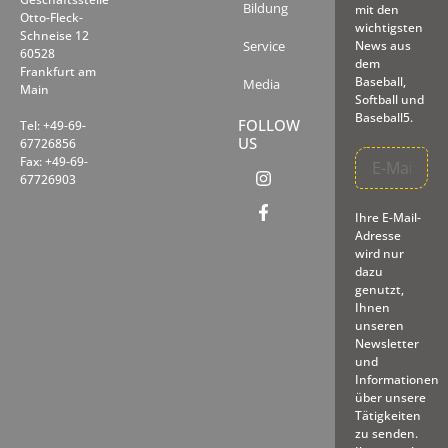
Bildung
mit den
Otto-Fleck-
wichtigsten
Schneise 12
Service
News aus
60528
dem
Frankfurt am
Baseball,
Media
Main
Softball und
Baseball5.
FOLLOW
Tel: +49-69-
US
67726856
Fax: +49-69-
67726903
Ihre E-Mail-
Adresse
wird nur
dazu
genutzt,
Ihnen
unseren
Newsletter
und
Informationen
über unsere
Tätigkeiten
zu senden.