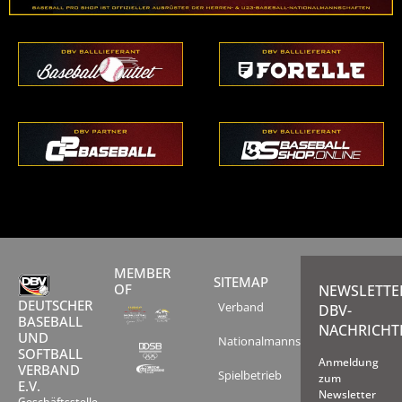
MEMBER
SITEMAP
OF
NEWSLETTE
DEUTSCHER
Verband
DBV-
BASEBALL
NACHRICHT
UND
Nationalmannschaften
SOFTBALL
Anmeldung
VERBAND
Spielbetrieb
zum
E.V.
Newsletter
Geschäftsstelle