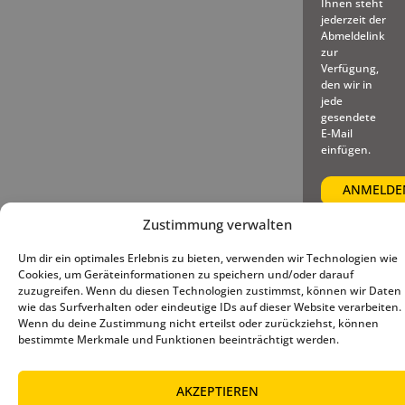
Ihnen steht
jederzeit der
Abmeldelink
zur
Verfügung,
den wir in
jede
gesendete
E-Mail
einfügen.
Zustimmung verwalten
Um dir ein optimales Erlebnis zu bieten, verwenden wir Technologien wie
© 2025 – Deutscher Baseball
Impressum
|
Datenschutz
|
Cookies, um Geräteinformationen zu speichern und/oder darauf
und Softball Verband e.V.
Cookie-Richtlinie (EU)
zuzugreifen. Wenn du diesen Technologien zustimmst, können wir Daten
wie das Surfverhalten oder eindeutige IDs auf dieser Website verarbeiten.
Wenn du deine Zustimmung nicht erteilst oder zurückziehst, können
bestimmte Merkmale und Funktionen beeinträchtigt werden.
AKZEPTIEREN