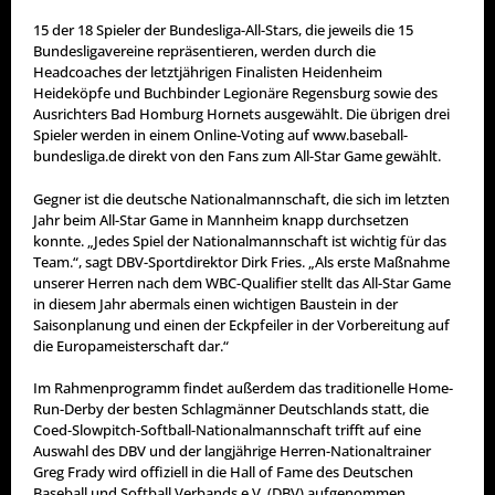
15 der 18 Spieler der Bundesliga-All-Stars, die jeweils die 15
Bundesligavereine repräsentieren, werden durch die
Headcoaches der letztjährigen Finalisten Heidenheim
Heideköpfe und Buchbinder Legionäre Regensburg sowie des
Ausrichters Bad Homburg Hornets ausgewählt. Die übrigen drei
Spieler werden in einem Online-Voting auf www.baseball-
bundesliga.de direkt von den Fans zum All-Star Game gewählt.
Gegner ist die deutsche Nationalmannschaft, die sich im letzten
Jahr beim All-Star Game in Mannheim knapp durchsetzen
konnte. „Jedes Spiel der Nationalmannschaft ist wichtig für das
Team.“, sagt DBV-Sportdirektor Dirk Fries. „Als erste Maßnahme
unserer Herren nach dem WBC-Qualifier stellt das All-Star Game
in diesem Jahr abermals einen wichtigen Baustein in der
Saisonplanung und einen der Eckpfeiler in der Vorbereitung auf
die Europameisterschaft dar.“
Im Rahmenprogramm findet außerdem das traditionelle Home-
Run-Derby der besten Schlagmänner Deutschlands statt, die
Coed-Slowpitch-Softball-Nationalmannschaft trifft auf eine
Auswahl des DBV und der langjährige Herren-Nationaltrainer
Greg Frady wird offiziell in die Hall of Fame des Deutschen
Baseball und Softball Verbands e.V. (DBV) aufgenommen.