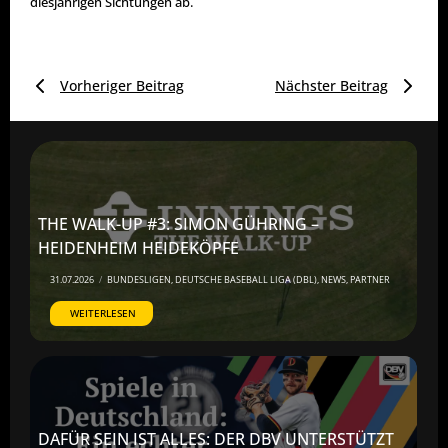
diesjährigen Sichtungen ab.
Vorheriger Beitrag
Nächster Beitrag
THE WALK-UP #3: SIMON GÜHRING –
HEIDENHEIM HEIDEKÖPFE
31.07.2026
/
BUNDESLIGEN
,
DEUTSCHE BASEBALL LIGA (DBL)
,
NEWS
,
PARTNER
WEITERLESEN
DAFÜR SEIN IST ALLES: DER DBV UNTERSTÜTZT