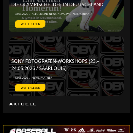
DIE OLYMPISCHE IDEE IN DEUTSCHLAND
08.06.2026
/
ALLGEMEINE NEWS
,
NEWS
,
PARTNER
,
VERBAND
WEITERLESEN
SONY FOTOGRAFEN-WORKSHOPS (23.–
24.05.2026 / SAARLOUIS)
12.05.2026
/
NEWS
,
PARTNER
WEITERLESEN
AKTUELL