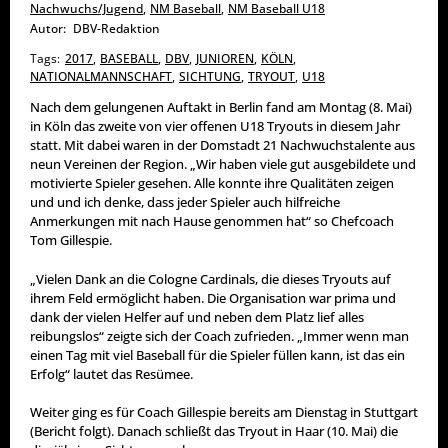
Nachwuchs/Jugend
,
NM Baseball
,
NM Baseball U18
Autor:
DBV-Redaktion
Tags:
2017
,
BASEBALL
,
DBV
,
JUNIOREN
,
KÖLN
,
NATIONALMANNSCHAFT
,
SICHTUNG
,
TRYOUT
,
U18
Nach dem gelungenen Auftakt in Berlin fand am Montag (8. Mai)
in Köln das zweite von vier offenen U18 Tryouts in diesem Jahr
statt. Mit dabei waren in der Domstadt 21 Nachwuchstalente aus
neun Vereinen der Region. „Wir haben viele gut ausgebildete und
motivierte Spieler gesehen. Alle konnte ihre Qualitäten zeigen
und und ich denke, dass jeder Spieler auch hilfreiche
Anmerkungen mit nach Hause genommen hat“ so Chefcoach
Tom Gillespie.
„Vielen Dank an die Cologne Cardinals, die dieses Tryouts auf
ihrem Feld ermöglicht haben. Die Organisation war prima und
dank der vielen Helfer auf und neben dem Platz lief alles
reibungslos“ zeigte sich der Coach zufrieden. „Immer wenn man
einen Tag mit viel Baseball für die Spieler füllen kann, ist das ein
Erfolg“ lautet das Resümee.
Weiter ging es für Coach Gillespie bereits am Dienstag in Stuttgart
(Bericht folgt). Danach schließt das Tryout in Haar (10. Mai) die