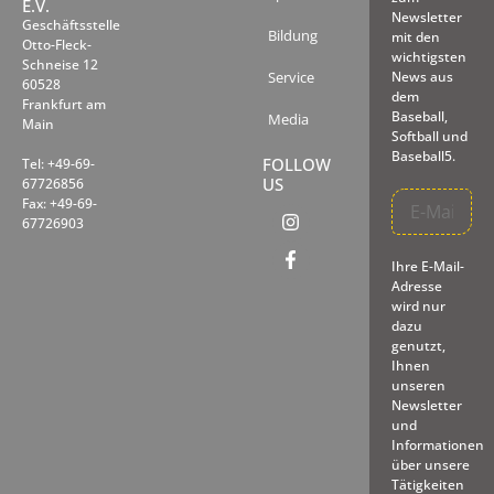
E.V.
Newsletter
Geschäftsstelle
Bildung
mit den
Otto-Fleck-
wichtigsten
Schneise 12
Service
News aus
60528
dem
Frankfurt am
Baseball,
Media
Main
Softball und
Baseball5.
FOLLOW
Tel: +49-69-
US
67726856
Fax: +49-69-
67726903
Ihre E-Mail-
Adresse
wird nur
dazu
genutzt,
Ihnen
unseren
Newsletter
und
Informationen
über unsere
Tätigkeiten