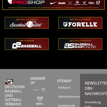
MEMBER
SITEMAP
OF
NEWSLETTE
DEUTSCHER
Verband
DBV-
BASEBALL
NACHRICHT
UND
Nationalmannschaften
SOFTBALL
Anmeldung
VERBAND
Spielbetrieb
zum