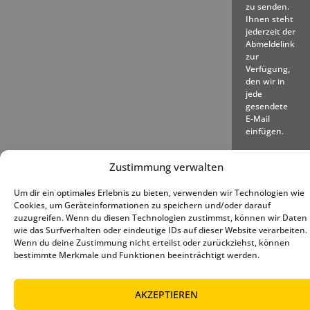
zu senden.
Ihnen steht
jederzeit der
Abmeldelink
zur
Verfügung,
den wir in
jede
gesendete
E-Mail
einfügen.
Zustimmung verwalten
Um dir ein optimales Erlebnis zu bieten, verwenden wir Technologien wie
Cookies, um Geräteinformationen zu speichern und/oder darauf
zuzugreifen. Wenn du diesen Technologien zustimmst, können wir Daten
© 2025 – Deutscher Baseball
Impressum
|
Datenschutz
|
wie das Surfverhalten oder eindeutige IDs auf dieser Website verarbeiten.
und Softball Verband e.V.
Cookie-Richtlinie (EU)
Wenn du deine Zustimmung nicht erteilst oder zurückziehst, können
bestimmte Merkmale und Funktionen beeinträchtigt werden.
AKZEPTIEREN