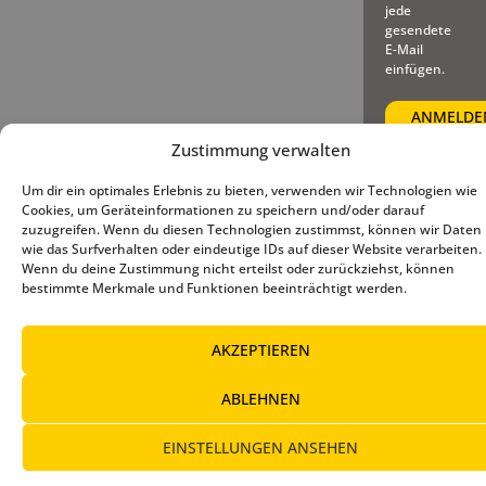
jede
gesendete
E-Mail
einfügen.
Zustimmung verwalten
Um dir ein optimales Erlebnis zu bieten, verwenden wir Technologien wie
© 2025 – Deutscher Baseball
Impressum
|
Datenschutz
|
Cookies, um Geräteinformationen zu speichern und/oder darauf
und Softball Verband e.V.
Cookie-Richtlinie (EU)
zuzugreifen. Wenn du diesen Technologien zustimmst, können wir Daten
wie das Surfverhalten oder eindeutige IDs auf dieser Website verarbeiten.
Wenn du deine Zustimmung nicht erteilst oder zurückziehst, können
bestimmte Merkmale und Funktionen beeinträchtigt werden.
AKZEPTIEREN
ABLEHNEN
EINSTELLUNGEN ANSEHEN