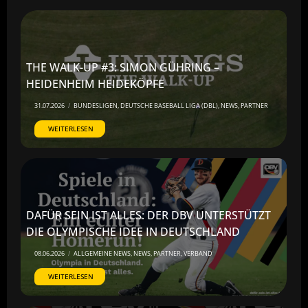
THE WALK-UP #3: SIMON GÜHRING –
HEIDENHEIM HEIDEKÖPFE
31.07.2026
/
BUNDESLIGEN
,
DEUTSCHE BASEBALL LIGA (DBL)
,
NEWS
,
PARTNER
WEITERLESEN
DAFÜR SEIN IST ALLES: DER DBV UNTERSTÜTZT
DIE OLYMPISCHE IDEE IN DEUTSCHLAND
08.06.2026
/
ALLGEMEINE NEWS
,
NEWS
,
PARTNER
,
VERBAND
WEITERLESEN