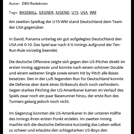
Autor:
DBV-Redaktion
Tags:
BASEBALL
,
GEGNER
,
JUGEND
,
U15
,
USA
,
WM
Am zweiten Spieltag der U15-WM stand Deutschland dem Team
der USA gegenüber.
In David, Panama unterlag ein gut aufgelegtes Deutschland den
USA mit 0-10. Das Spiel war nach 4 ½ Innings aufgrund der Ten-
Run-Rule vorzeitig beendet.
Die deutsche Offensive zeigte sich gegen den US-Pitcher direkt im
ersten Inning aggressiv und konnte nach einem schönen Double
und einem weiteren Single sowie einem Hit by Pitch alle Bases
besetzen. Den in der Luft liegenden Run für Deutschland konnte
die Defense aber dank eines Strikeouts doch noch verhindern.
Gegen starkes Pitching der US-Amerikaner kamen im Verlauf des
Spiels zwar noch ein paar Baserunner hinzu, der erste Run des
Turniers gelang jedoch noch nicht.
Im Gegenzug konnten die US-Amerikaner in der unteren Hälfte
des Innings ihren ersten Punkt erzielen. Im zweiten Inning
machte sich die deutsche Defensive kurzzeitig das Leben selbst
zu schwer und erlaubte den schlagstarken US-Boys den