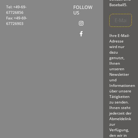
Baseball5.
FOLLOW
Tel: +49-69-
US
67726856
Fax: +49-69-
67726903
Ihre E-Mail-
Adresse
wird nur
dazu
genutzt,
Ihnen
unseren
Newsletter
und
Informationen
über unsere
Tätigkeiten
zu senden.
Ihnen steht
jederzeit der
Abmeldelink
zur
Verfügung,
den wir in