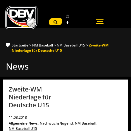
Startseite
>
NM Baseball
>
NM Baseball U15
>
Zweite-WM
Niederlage für Deutsche U15
News
Zweite-WM
Niederlage für
Deutsche U15
11.08.2018
Allgemeine News
,
Nachwuchs/Jugend
,
NM Baseball
,
NM Baseball U15