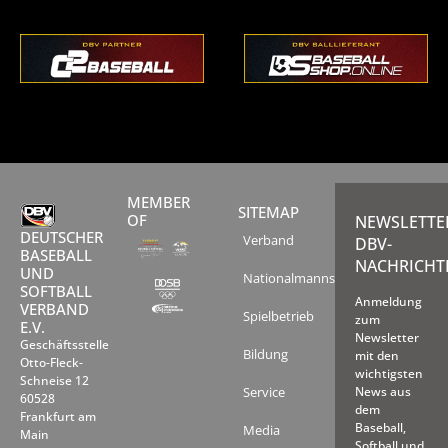
MEMBER
SITEMAP
OF
NEWSLETTE
DEUTSCHER
Verband
DBV-
BASEBALL
NACHRICHT
UND
Nationalmannschaften
SOFTBALL
Anmeldung
VERBAND
Spielbetrieb
zum
E.V.
Newsletter
Geschäftsstelle
Bildung
mit den
Otto-Fleck-
wichtigsten
Schneise 12
Service
News aus
60528
dem
Frankfurt am
Baseball,
Media
Main
Softball und