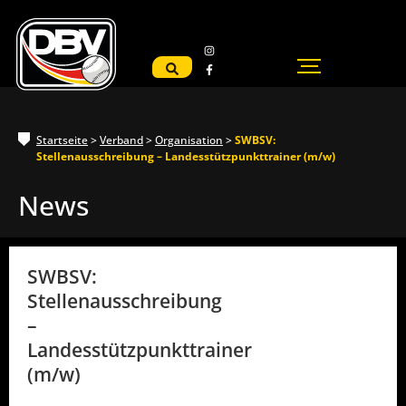
Startseite
>
Verband
>
Organisation
>
SWBSV:
Stellenausschreibung – Landesstützpunkttrainer (m/w)
News
SWBSV:
Stellenausschreibung
–
Landesstützpunkttrainer
(m/w)