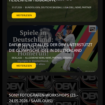
HEIDENHEIM HEIDEKÖPFE
31.07.2026
/
BUNDESLIGEN
,
DEUTSCHE BASEBALL LIGA (DBL)
,
NEWS
,
PARTNER
WEITERLESEN
DAFÜR SEIN IST ALLES: DER DBV UNTERSTÜTZT
DIE OLYMPISCHE IDEE IN DEUTSCHLAND
08.06.2026
/
ALLGEMEINE NEWS
,
NEWS
,
PARTNER
,
VERBAND
WEITERLESEN
SONY FOTOGRAFEN-WORKSHOPS (23.–
24.05.2026 / SAARLOUIS)