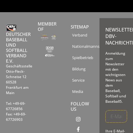
MEMBER
SITEMAP
OF
NEWSLETTE
DEUTSCHER
Verband
DBV-
BASEBALL
NACHRICHT
UND
Nationalmannschaften
SOFTBALL
Anmeldung
VERBAND
Spielbetrieb
zum
E.V.
Newsletter
Geschäftsstelle
Bildung
mit den
Otto-Fleck-
wichtigsten
Schneise 12
Service
News aus
60528
dem
Frankfurt am
Baseball,
Media
Main
Softball und
Baseball5.
FOLLOW
Tel: +49-69-
US
67726856
Fax: +49-69-
67726903
Ihre E-Mail-