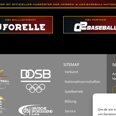
N
SITEMAP
Verband
An
Ne
Nationalmannschaften
Spielbetrieb
Bildung
Ih
un
Um dir ein 
Service
Tä
um Gerätein