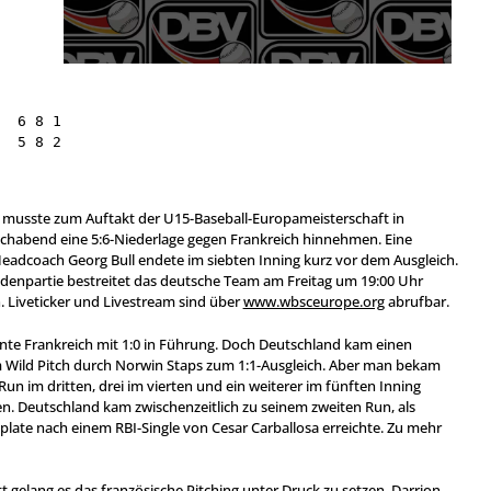
  6 8 1

  5 8 2
d musste zum Auftakt der U15-Baseball-Europameisterschaft in
habend eine 5:6-Niederlage gegen Frankreich hinnehmen. Eine
adcoach Georg Bull endete im siebten Inning kurz vor dem Ausgleich.
ndenpartie bestreitet das deutsche Team am Freitag um 19:00 Uhr
 Liveticker und Livestream sind über
www.wbsceurope.org
abrufbar.
nnte Frankreich mit 1:0 in Führung. Doch Deutschland kam einen
m Wild Pitch durch Norwin Staps zum 1:1-Ausgleich. Aber man bekam
n Run im dritten, drei im vierten und ein weiterer im fünften Inning
en. Deutschland kam zwischenzeitlich zu seinem zweiten Run, als
late nach einem RBI-Single von Cesar Carballosa erreichte. Zu mehr
tt gelang es das französische Pitching unter Druck zu setzen. Darrion