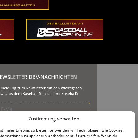
EWSLETTER DBV-NACHRICHTEN
meldung zum Newsletter mit den wichtigsten
ws aus dem Baseball, Softball und Baseball5.
Zustimmung verwalten
re E-Mail-Adresse wird nur dazu genutzt, Ihnen
seren Newsletter und Informationen über unsere
optimales Erlebnis zu bieten, verwenden wir Technologien wie Cookies,
tigkeiten zu senden. Ihnen steht jederzeit der
formationen zu speichern und/oder darauf zuzugreifen. Wenn du