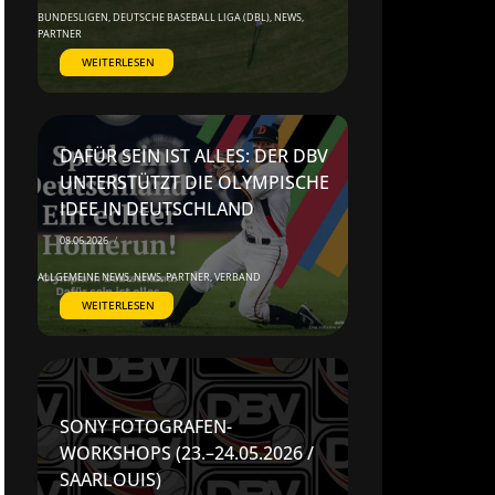
BUNDESLIGEN
,
DEUTSCHE BASEBALL LIGA (DBL)
,
NEWS
,
PARTNER
WEITERLESEN
DAFÜR SEIN IST ALLES: DER DBV
UNTERSTÜTZT DIE OLYMPISCHE
IDEE IN DEUTSCHLAND
08.06.2026
/
ALLGEMEINE NEWS
,
NEWS
,
PARTNER
,
VERBAND
WEITERLESEN
SONY FOTOGRAFEN-
WORKSHOPS (23.–24.05.2026 /
SAARLOUIS)