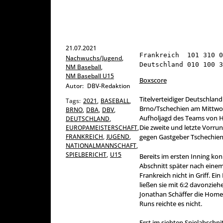
21.07.2021
Frankreich  101 310 0
Nachwuchs/Jugend
,
Deutschland 010 100 3
NM Baseball
,
NM Baseball U15
Boxscore
Autor:
DBV-Redaktion
Titelverteidiger Deutschlan
Tags:
2021
,
BASEBALL
,
Brno/Tschechien am Mittwoc
BRNO
,
DBA
,
DBV
,
Aufholjagd des Teams von He
DEUTSCHLAND
,
Die zweite und letzte Vorru
EUROPAMEISTERSCHAFT
,
FRANKREICH
,
JUGEND
,
gegen Gastgeber Tschechien.
NATIONALMANNSCHAFT
,
SPIELBERICHT
,
U15
Bereits im ersten Inning ko
Abschnitt später nach eine
Frankreich nicht in Griff. Ei
ließen sie mit 6:2 davonzieh
Jonathan Schäffer die Homep
Runs reichte es nicht.
Erst im siebten Spielabschni