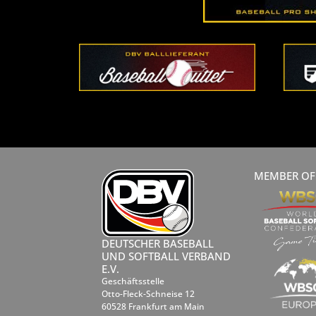
MEMBER OF
DEUTSCHER BASEBALL
UND SOFTBALL VERBAND
E.V.
Geschäftsstelle
Otto-Fleck-Schneise 12
60528 Frankfurt am Main