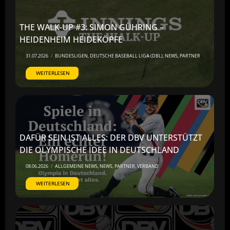
THE WALK-UP #3: SIMON GÜHRING –
HEIDENHEIM HEIDEKÖPFE
31.07.2026
/
BUNDESLIGEN
,
DEUTSCHE BASEBALL LIGA (DBL)
,
NEWS
,
PARTNER
WEITERLESEN
DAFÜR SEIN IST ALLES: DER DBV UNTERSTÜTZT
DIE OLYMPISCHE IDEE IN DEUTSCHLAND
08.06.2026
/
ALLGEMEINE NEWS
,
NEWS
,
PARTNER
,
VERBAND
WEITERLESEN