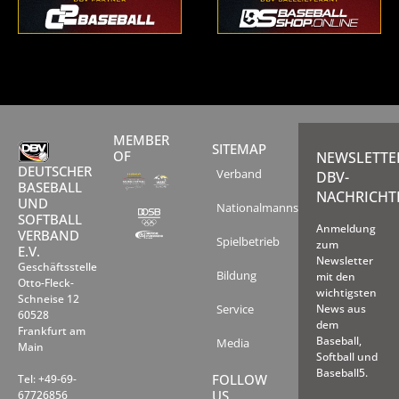
MEMBER
SITEMAP
OF
NEWSLETTE
DEUTSCHER
Verband
DBV-
BASEBALL
NACHRICHT
UND
Nationalmannschaften
SOFTBALL
Anmeldung
VERBAND
Spielbetrieb
zum
E.V.
Newsletter
Geschäftsstelle
Bildung
mit den
Otto-Fleck-
wichtigsten
Schneise 12
Service
News aus
60528
dem
Frankfurt am
Baseball,
Media
Main
Softball und
Baseball5.
FOLLOW
Tel: +49-69-
US
67726856