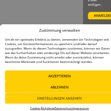
E-Mail
einfügen.
Zustimmung verwalten
© 2025 – Deutscher Baseball
Impressum
|
Datenschutz
|
Um dir ein optimales Erlebnis zu bieten, verwenden wir Technologien wie
und Softball Verband e.V.
Cookie-Richtlinie (EU)
Cookies, um Geräteinformationen zu speichern und/oder darauf
zuzugreifen. Wenn du diesen Technologien zustimmst, können wir Daten
wie das Surfverhalten oder eindeutige IDs auf dieser Website verarbeiten.
Wenn du deine Zustimmung nicht erteilst oder zurückziehst, können
bestimmte Merkmale und Funktionen beeinträchtigt werden.
AKZEPTIEREN
ABLEHNEN
EINSTELLUNGEN ANSEHEN
Cookie-Richtlinie
Datenschutz
Impressum