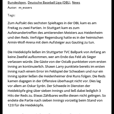
Bundesligen
,
Deutsche Baseball Liga (DBL)
,
News
Autor:
m_essers
Tags:
Zum Auftakt des sechsten Spieltages in der DBL kam es am
Freitag zu zwei Partien. In Stuttgart kam es zum
Aufeinandertreffen des amtierenden Meisters aus Heidenheim
und den Reds. Verfolger Regensburg hatte es in der heimischen
Armin-Wolf-Arena mit dem Aufsteiger aus Gauting zu tun.
Die Heideköpfe ließen im Stuttgarter TVC Ballpark von Anfang an
keine Zweifel aufkommen, wer am Ende das Feld als Sieger
verlassen würde. Die Gäste von der Ostalb punkteten vom ersten
Inning an kontinuierlich. Shawn Larry punktete bereits im ersten
Inning nach einem Error im Feldspiel der Schwaben und nur ein
Inning später ließen die Heidenheimer drei Runs folgen. Die Reds
kamen dagegen in der Offensive überhaupt nicht vor. Dies lag
vor allem an Oskar Syrén. Der Schwede in Diensten der
Heideköpfe ging über sieben Innings und ließ dabei lediglich 3
Hits der Reds zu. Etwas Zählbares wollte diesen nicht gelingen. So
endete die Partie nach sieben Innings vorzeitig beim Stand von
12:0 für die Heideköpfe.