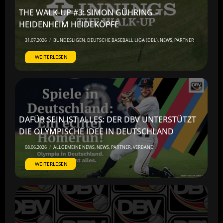
THE WALK-UP #3: SIMON GÜHRING –
HEIDENHEIM HEIDEKÖPFE
31.07.2026
/
BUNDESLIGEN
,
DEUTSCHE BASEBALL LIGA (DBL)
,
NEWS
,
PARTNER
WEITERLESEN
DAFÜR SEIN IST ALLES: DER DBV UNTERSTÜTZT
DIE OLYMPISCHE IDEE IN DEUTSCHLAND
08.06.2026
/
ALLGEMEINE NEWS
,
NEWS
,
PARTNER
,
VERBAND
WEITERLESEN