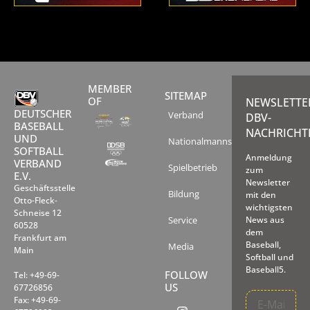
MEMBER
SITEMAP
OF
NEWSLETTE
DEUTSCHER
Verband
DBV-
BASEBALL
NACHRICHT
UND
Nationalmannschaften
SOFTBALL
Anmeldung
VERBAND
Spielbetrieb
zum
E.V.
Newsletter
Geschäftsstelle
Bildung
mit den
Otto-Fleck-
wichtigsten
Schneise 12
Service
News aus
60528
dem
Frankfurt am
Baseball,
Media
Main
Softball und
Baseball5.
FOLLOW
Tel: +49-69-
US
67726856
Fax: +49-69-