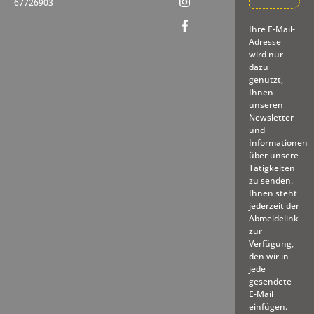
67726903
Ihre E-Mail-
Adresse
wird nur
dazu
genutzt,
Ihnen
unseren
Newsletter
und
Informationen
über unsere
Tätigkeiten
zu senden.
Ihnen steht
jederzeit der
Abmeldelink
zur
Verfügung,
den wir in
jede
gesendete
E-Mail
einfügen.