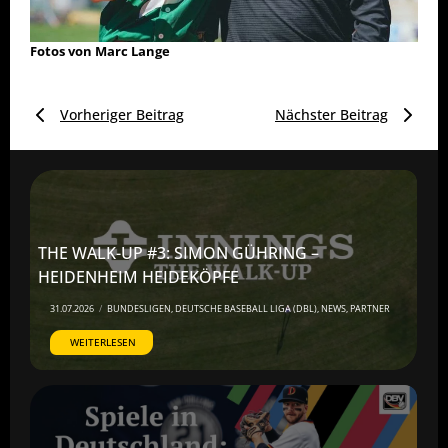
Fotos von Marc Lange
Vorheriger Beitrag
Nächster Beitrag
THE WALK-UP #3: SIMON GÜHRING –
HEIDENHEIM HEIDEKÖPFE
31.07.2026
/
BUNDESLIGEN
,
DEUTSCHE BASEBALL LIGA (DBL)
,
NEWS
,
PARTNER
WEITERLESEN