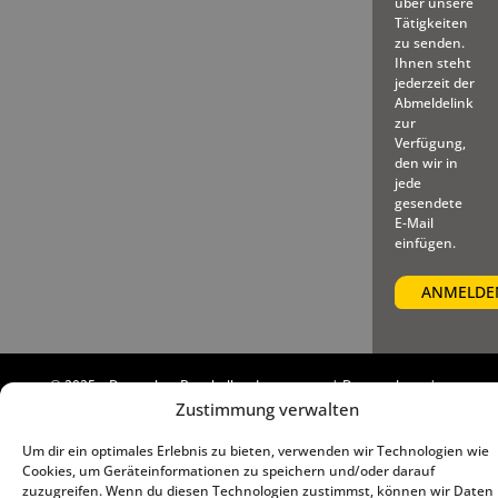
über unsere
Tätigkeiten
zu senden.
Ihnen steht
jederzeit der
Abmeldelink
zur
Verfügung,
den wir in
jede
gesendete
E-Mail
einfügen.
© 2025 – Deutscher Baseball
Impressum
|
Datenschutz
|
und Softball Verband e.V.
Cookie-Richtlinie (EU)
Zustimmung verwalten
Um dir ein optimales Erlebnis zu bieten, verwenden wir Technologien wie
Cookies, um Geräteinformationen zu speichern und/oder darauf
zuzugreifen. Wenn du diesen Technologien zustimmst, können wir Daten