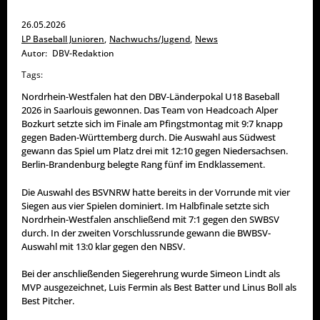
26.05.2026
LP Baseball Junioren
,
Nachwuchs/Jugend
,
News
Autor:
DBV-Redaktion
Tags:
Nordrhein-Westfalen hat den DBV-Länderpokal U18 Baseball
2026 in Saarlouis gewonnen. Das Team von Headcoach Alper
Bozkurt setzte sich im Finale am Pfingstmontag mit 9:7 knapp
gegen Baden-Württemberg durch. Die Auswahl aus Südwest
gewann das Spiel um Platz drei mit 12:10 gegen Niedersachsen.
Berlin-Brandenburg belegte Rang fünf im Endklassement.
Die Auswahl des BSVNRW hatte bereits in der Vorrunde mit vier
Siegen aus vier Spielen dominiert. Im Halbfinale setzte sich
Nordrhein-Westfalen anschließend mit 7:1 gegen den SWBSV
durch. In der zweiten Vorschlussrunde gewann die BWBSV-
Auswahl mit 13:0 klar gegen den NBSV.
Bei der anschließenden Siegerehrung wurde Simeon Lindt als
MVP ausgezeichnet, Luis Fermin als Best Batter und Linus Boll als
Best Pitcher.