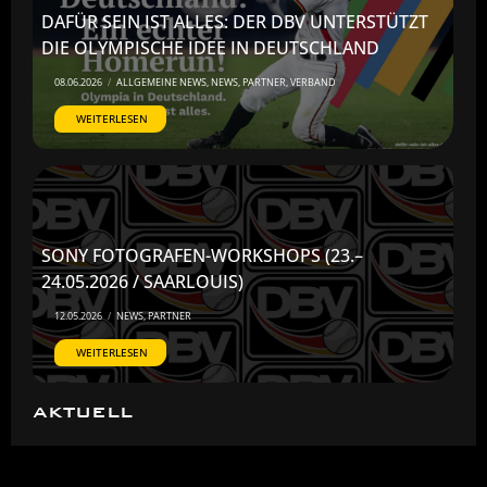
DAFÜR SEIN IST ALLES: DER DBV UNTERSTÜTZT
DIE OLYMPISCHE IDEE IN DEUTSCHLAND
08.06.2026
/
ALLGEMEINE NEWS
,
NEWS
,
PARTNER
,
VERBAND
WEITERLESEN
SONY FOTOGRAFEN-WORKSHOPS (23.–
24.05.2026 / SAARLOUIS)
12.05.2026
/
NEWS
,
PARTNER
WEITERLESEN
AKTUELL