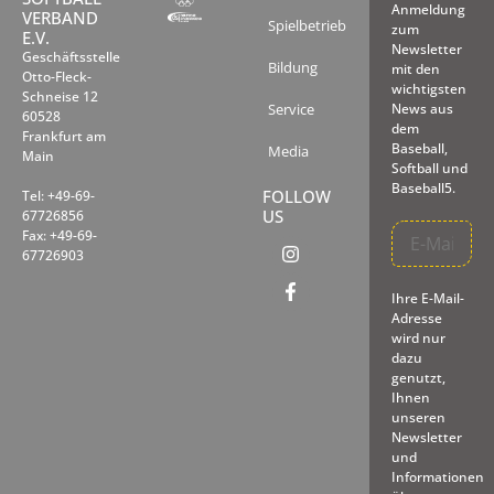
Anmeldung
VERBAND
Spielbetrieb
zum
E.V.
Newsletter
Geschäftsstelle
Bildung
mit den
Otto-Fleck-
wichtigsten
Schneise 12
Service
News aus
60528
dem
Frankfurt am
Baseball,
Media
Main
Softball und
Baseball5.
FOLLOW
Tel: +49-69-
US
67726856
Fax: +49-69-
67726903
Ihre E-Mail-
Adresse
wird nur
dazu
genutzt,
Ihnen
unseren
Newsletter
und
Informationen