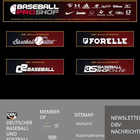
MEMBER
SITEMAP
OF
NEWSLETTE
DEUTSCHER
Verband
DBV-
BASEBALL
NACHRICHT
UND
Nationalmannschaften
SOFTBALL