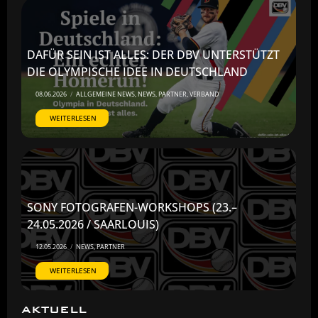
DAFÜR SEIN IST ALLES: DER DBV UNTERSTÜTZT
DIE OLYMPISCHE IDEE IN DEUTSCHLAND
08.06.2026
/
ALLGEMEINE NEWS
,
NEWS
,
PARTNER
,
VERBAND
WEITERLESEN
SONY FOTOGRAFEN-WORKSHOPS (23.–
24.05.2026 / SAARLOUIS)
12.05.2026
/
NEWS
,
PARTNER
WEITERLESEN
AKTUELL