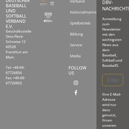
DEUTSCHER
Verband
DBV-
BASEBALL
NACHRICHT
UND
Nationalmannschaften
SOFTBALL
Anmeldung
VERBAND
Spielbetrieb
zum
E.V.
Newsletter
Geschäftsstelle
Bildung
mit den
Otto-Fleck-
wichtigsten
Schneise 12
Service
News aus
60528
dem
Frankfurt am
Baseball,
Media
Main
Softball und
Baseball5.
FOLLOW
Tel: +49-69-
US
67726856
Fax: +49-69-
67726903
Ihre E-Mail-
Adresse
wird nur
dazu
genutzt,
Ihnen
unseren