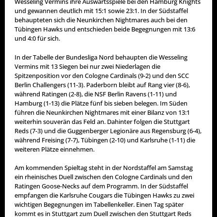
Wesseling Vermins ihre Auswärtsspiele bei den Hamburg Knights
und gewannen deutlich mit 15:1 sowie 23:1. In der Südstaffel
behaupteten sich die Neunkirchen Nightmares auch bei den
Tübingen Hawks und entschieden beide Begegnungen mit 13:6
und 4:0 für sich.
In der Tabelle der Bundesliga Nord behaupten die Wesseling
Vermins mit 13 Siegen bei nur zwei Niederlagen die
Spitzenposition vor den Cologne Cardinals (9-2) und den SCC
Berlin Challengers (11-3). Paderborn bleibt auf Rang vier (8-6),
während Ratingen (2-8), die NSF Berlin Ravens (1-11) und
Hamburg (1-13) die Plätze fünf bis sieben belegen. Im Süden
führen die Neunkirchen Nightmares mit einer Bilanz von 13:1
weiterhin souverän das Feld an. Dahinter folgen die Stuttgart
Reds (7-3) und die Guggenberger Legionäre aus Regensburg (6-4),
während Freising (7-7), Tübingen (2-10) und Karlsruhe (1-11) die
weiteren Plätze einnehmen.
Am kommenden Spieltag steht in der Nordstaffel am Samstag
ein rheinisches Duell zwischen den Cologne Cardinals und den
Ratingen Goose-Necks auf dem Programm. In der Südstaffel
empfangen die Karlsruhe Cougars die Tübingen Hawks zu zwei
wichtigen Begegnungen im Tabellenkeller. Einen Tag später
kommt es in Stuttgart zum Duell zwischen den Stuttgart Reds