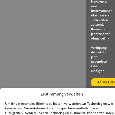
Newsletter
und
Informationen
über unsere
Tätigkeiten
zu senden.
Ihnen steht
jederzeit der
Abmeldelink
zur
Verfügung,
den wir in
jede
gesendete
E-Mail
einfügen.
Zustimmung verwalten
© 2025 – Deutscher Baseball
Impressum
|
Datenschutz
|
Um dir ein optimales Erlebnis zu bieten, verwenden wir Technologien wie
und Softball Verband e.V.
Cookie-Richtlinie (EU)
Cookies, um Geräteinformationen zu speichern und/oder darauf
zuzugreifen. Wenn du diesen Technologien zustimmst, können wir Daten