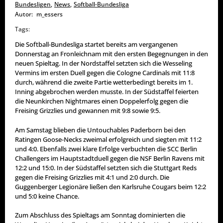
Bundesligen
,
News
,
Softball-Bundesliga
Autor:
m_essers
Tags:
Die Softball-Bundesliga startet bereits am vergangenen
Donnerstag an Fronleichnam mit den ersten Begegnungen in den
neuen Spieltag. In der Nordstaffel setzten sich die Wesseling
Vermins im ersten Duell gegen die Cologne Cardinals mit 11:8
durch, während die zweite Partie wetterbedingt bereits im 1.
Inning abgebrochen werden musste. In der Südstaffel feierten
die Neunkirchen Nightmares einen Doppelerfolg gegen die
Freising Grizzlies und gewannen mit 9:8 sowie 9:5.
Am Samstag blieben die Untouchables Paderborn bei den
Ratingen Goose-Necks zweimal erfolgreich und siegten mit 11:2
und 4:0. Ebenfalls zwei klare Erfolge verbuchten die SCC Berlin
Challengers im Hauptstadtduell gegen die NSF Berlin Ravens mit
12:2 und 15:0. In der Südstaffel setzten sich die Stuttgart Reds
gegen die Freising Grizzlies mit 4:1 und 2:0 durch. Die
Guggenberger Legionäre ließen den Karlsruhe Cougars beim 12:2
und 5:0 keine Chance.
Zum Abschluss des Spieltags am Sonntag dominierten die