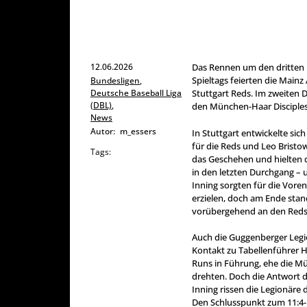
12.06.2026
Das Rennen um den dritten 
Spieltags feierten die Mainz
Bundesligen
,
Deutsche Baseball Liga
Stuttgart Reds. Im zweiten D
(DBL)
,
den München-Haar Disciples
News
Autor:
m_essers
In Stuttgart entwickelte sich
für die Reds und Leo Bristow 
Tags:
das Geschehen und hielten di
in den letzten Durchgang – 
Inning sorgten für die Vore
erzielen, doch am Ende stand
vorübergehend an den Reds 
Auch die Guggenberger Legi
Kontakt zu Tabellenführer 
Runs in Führung, ehe die Mü
drehten. Doch die Antwort de
Inning rissen die Legionäre
Den Schlusspunkt zum 11:4-E