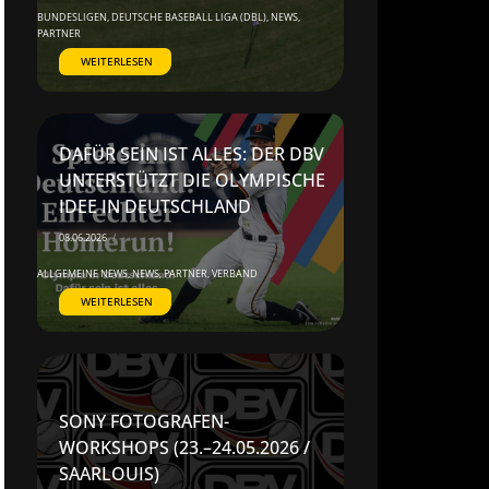
BUNDESLIGEN
,
DEUTSCHE BASEBALL LIGA (DBL)
,
NEWS
,
PARTNER
WEITERLESEN
DAFÜR SEIN IST ALLES: DER DBV
UNTERSTÜTZT DIE OLYMPISCHE
IDEE IN DEUTSCHLAND
08.06.2026
/
ALLGEMEINE NEWS
,
NEWS
,
PARTNER
,
VERBAND
WEITERLESEN
SONY FOTOGRAFEN-
WORKSHOPS (23.–24.05.2026 /
SAARLOUIS)