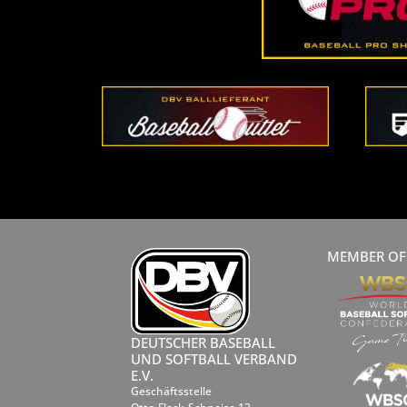
MEMBER OF
DEUTSCHER BASEBALL
UND SOFTBALL VERBAND
E.V.
Geschäftsstelle