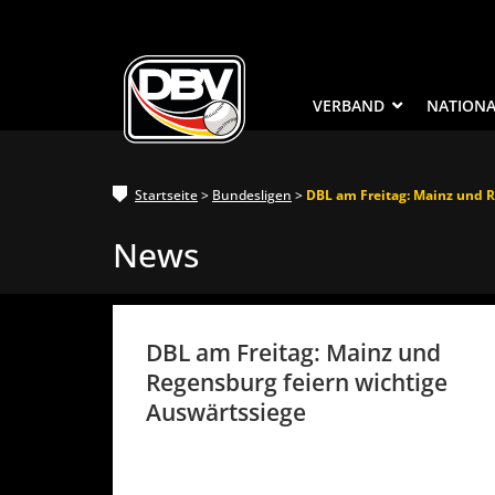
VERBAND
NATION
Startseite
>
Bundesligen
>
DBL am Freitag: Mainz und R
News
DBL am Freitag: Mainz und
Regensburg feiern wichtige
Auswärtssiege