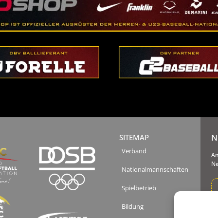
N
SITEMAP
Verband
An
Ne
Nationalmannschaften
Spielbetrieb
Bildung
Ih