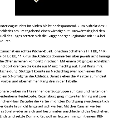
Interleague-Platz im Süden bleibt hochspannend. Zum Auftakt des 9.
 Athletics am Freitagabend einen wichtigen 5:1-Auswärtssieg bei den
uell des Tages setzten sich die Guggenberger Legionäre mit 11:4 bei
 durch.
 zunächst ein echtes Pitcher-Duell. Jonathan Schäffer (2 H, 1 BB, 14 K)
(6 H, 0 BB, 11 K) für die Athletics dominierten über jeweils acht Innings
e Offensivreihen komplett in Schach. Mit einem 0:0 ging es schließlich
und dort drehten die Gäste aus Mainz mächtig auf. Fünf Runs im 9.
ntscheidung. Stuttgart konnte im Nachschlag zwar noch einen Run
 ein 5:1-Erfolg für die Athletics. Damit ziehen die Mainzer zumindest
vorbei und übernehmen Rang drei in der Tabelle.
onäre bleiben im Titelrennen der Südgruppe auf Kurs und halten den
Heidenheim Heideköpfe. Regensburg ging im zweiten Inning mit zwei
nchen-Haar Disciples die Partie im dritten Durchgang zwischenzeitlich
r Gäste ließ nicht lange auf sich warten: Mit drei Runs im vierten
 das Spiel wieder an sich und bestimmten anschließend das Geschehen.
ndstand setzte Dominic Rauwolf im letzten Inning mit einem RBI-