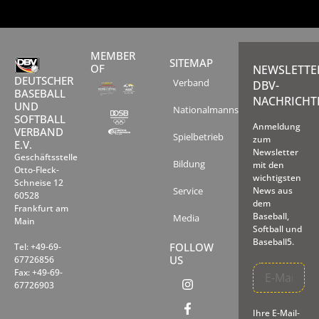
MEMBER
SITEMAP
OF
NEWSLETTE
DEUTSCHER
Verband
DBV-
BASEBALL
NACHRICHT
UND
Nationalmannschaften
SOFTBALL
Anmeldung
VERBAND
Spielbetrieb
zum
E.V.
Newsletter
Geschäftsstelle
Bildung
mit den
Otto-Fleck-
wichtigsten
Schneise 12
Service
News aus
60528
dem
Frankfurt am
Baseball,
Media
Main
Softball und
Baseball5.
FOLLOW
Tel: +49-69-
US
67726856
Fax: +49-69-
67726903
Ihre E-Mail-