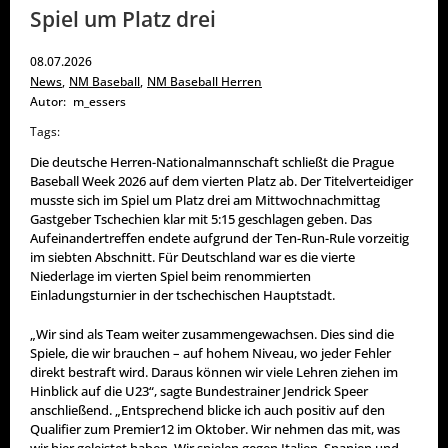
Spiel um Platz drei
08.07.2026
News
,
NM Baseball
,
NM Baseball Herren
Autor:
m_essers
Tags:
Die deutsche Herren-Nationalmannschaft schließt die Prague
Baseball Week 2026 auf dem vierten Platz ab. Der Titelverteidiger
musste sich im Spiel um Platz drei am Mittwochnachmittag
Gastgeber Tschechien klar mit 5:15 geschlagen geben. Das
Aufeinandertreffen endete aufgrund der Ten-Run-Rule vorzeitig
im siebten Abschnitt. Für Deutschland war es die vierte
Niederlage im vierten Spiel beim renommierten
Einladungsturnier in der tschechischen Hauptstadt.
„Wir sind als Team weiter zusammengewachsen. Dies sind die
Spiele, die wir brauchen – auf hohem Niveau, wo jeder Fehler
direkt bestraft wird. Daraus können wir viele Lehren ziehen im
Hinblick auf die U23“, sagte Bundestrainer Jendrick Speer
anschließend. „Entsprechend blicke ich auch positiv auf den
Qualifier zum Premier12 im Oktober. Wir nehmen das mit, was
wir hier geleistet haben. Wir spielen gegen Italien, Spanien und