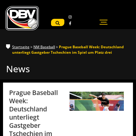
Startseite
>
NM Baseball
>
Prague Baseball Week: Deutschland
unterliegt Gastgeber Tschechien im Spiel um Platz drei
News
Prague Baseball
Week:
Deutschland
unterliegt
Gastgeber
Tschechien im