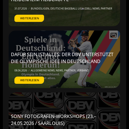
31.07.2026
/
BUNDESLIGEN
,
DEUTSCHE BASEBALL LIGA (DBL)
,
NEWS
,
PARTNER
WEITERLESEN
DAFÜR SEIN IST ALLES: DER DBV UNTERSTÜTZT
DIE OLYMPISCHE IDEE IN DEUTSCHLAND
08.06.2026
/
ALLGEMEINE NEWS
,
NEWS
,
PARTNER
,
VERBAND
WEITERLESEN
SONY FOTOGRAFEN-WORKSHOPS (23.–
24.05.2026 / SAARLOUIS)