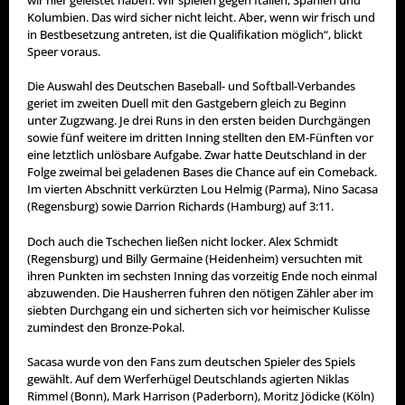
Kolumbien. Das wird sicher nicht leicht. Aber, wenn wir frisch und
in Bestbesetzung antreten, ist die Qualifikation möglich“, blickt
Speer voraus.
Die Auswahl des Deutschen Baseball- und Softball-Verbandes
geriet im zweiten Duell mit den Gastgebern gleich zu Beginn
unter Zugzwang. Je drei Runs in den ersten beiden Durchgängen
sowie fünf weitere im dritten Inning stellten den EM-Fünften vor
eine letztlich unlösbare Aufgabe. Zwar hatte Deutschland in der
Folge zweimal bei geladenen Bases die Chance auf ein Comeback.
Im vierten Abschnitt verkürzten Lou Helmig (Parma), Nino Sacasa
(Regensburg) sowie Darrion Richards (Hamburg) auf 3:11.
Doch auch die Tschechen ließen nicht locker. Alex Schmidt
(Regensburg) und Billy Germaine (Heidenheim) versuchten mit
ihren Punkten im sechsten Inning das vorzeitig Ende noch einmal
abzuwenden. Die Hausherren fuhren den nötigen Zähler aber im
siebten Durchgang ein und sicherten sich vor heimischer Kulisse
zumindest den Bronze-Pokal.
Sacasa wurde von den Fans zum deutschen Spieler des Spiels
gewählt. Auf dem Werferhügel Deutschlands agierten Niklas
Rimmel (Bonn), Mark Harrison (Paderborn), Moritz Jödicke (Köln)