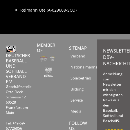
Reimann Ute (A-029608-SCO)
MEMBER
SITEMAP
OF
NEWSLETTE
DEUTSCHER
Verband
DBV-
BASEBALL
NACHRICHT
UND
Nationalmannschaften
SOFTBALL
Anmeldung
VERBAND
Spielbetrieb
zum
E.V.
Newsletter
Geschäftsstelle
Bildung
mit den
Otto-Fleck-
wichtigsten
Schneise 12
Service
News aus
60528
dem
Frankfurt am
Baseball,
Media
Main
Softball und
Baseball5.
FOLLOW
Tel: +49-69-
US
67726856