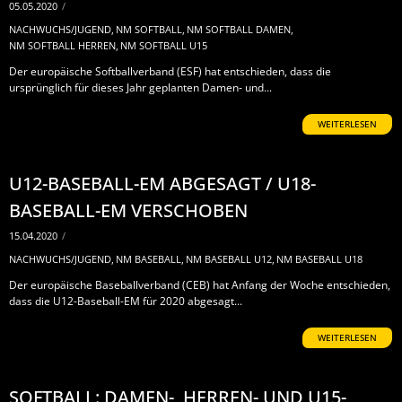
05.05.2020
/
NACHWUCHS/JUGEND
,
NM SOFTBALL
,
NM SOFTBALL DAMEN
,
NM SOFTBALL HERREN
,
NM SOFTBALL U15
Der europäische Softballverband (ESF) hat entschieden, dass die
ursprünglich für dieses Jahr geplanten Damen- und...
WEITERLESEN
U12-BASEBALL-EM ABGESAGT / U18-
BASEBALL-EM VERSCHOBEN
15.04.2020
/
NACHWUCHS/JUGEND
,
NM BASEBALL
,
NM BASEBALL U12
,
NM BASEBALL U18
Der europäische Baseballverband (CEB) hat Anfang der Woche entschieden,
dass die U12-Baseball-EM für 2020 abgesagt...
WEITERLESEN
SOFTBALL: DAMEN-, HERREN- UND U15-