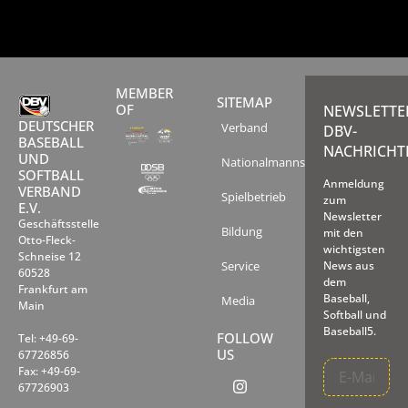
MEMBER
SITEMAP
OF
NEWSLETTE
DEUTSCHER
Verband
DBV-
BASEBALL
NACHRICHT
UND
Nationalmannschaften
SOFTBALL
Anmeldung
VERBAND
Spielbetrieb
zum
E.V.
Newsletter
Geschäftsstelle
Bildung
mit den
Otto-Fleck-
wichtigsten
Schneise 12
Service
News aus
60528
dem
Frankfurt am
Baseball,
Media
Main
Softball und
Baseball5.
FOLLOW
Tel: +49-69-
US
67726856
Fax: +49-69-
67726903