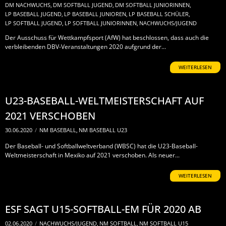
DM NACHWUCHS
,
DM SOFTBALL JUGEND
,
DM SOFTBALL JUNIORINNEN
,
LP BASEBALL JUGEND
,
LP BASEBALL JUNIOREN
,
LP BASEBALL SCHÜLER
,
LP SOFTBALL JUGEND
,
LP SOFTBALL JUNIORINNEN
,
NACHWUCHS/JUGEND
Der Ausschuss für Wettkampfsport (AfW) hat beschlossen, dass auch die
verbleibenden DBV-Veranstaltungen 2020 aufgrund der...
WEITERLESEN
U23-BASEBALL-WELTMEISTERSCHAFT AUF
2021 VERSCHOBEN
30.06.2020
/
NM BASEBALL
,
NM BASEBALL U23
Der Baseball- und Softballweltverband (WBSC) hat die U23-Baseball-
Weltmeisterschaft in Mexiko auf 2021 verschoben. Als neuer...
WEITERLESEN
ESF SAGT U15-SOFTBALL-EM FÜR 2020 AB
02.06.2020
/
NACHWUCHS/JUGEND
,
NM SOFTBALL
,
NM SOFTBALL U15