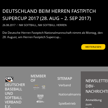
DEUTSCHLAND BEIM HERREN FASTPITCH
SUPERCUP 2017 (28. AUG – 2. SEP 2017)
26.08.2017
/
NM SOFTBALL
,
NM SOFTBALL HERREN
Die Deutsche Herren Fastpitch Nationalmannschaft nimmt ab Montag, den
28. August, am Herren Fastpitch Supercup...
WEITERLESEN
MEMBER
SITEMAP
OF
NEWSLETTE
DEUTSCHER
Verband
DBV-
BASEBALL
NACHRICHT
UND
Nationalmannschaften
SOFTBALL
Anmeldung
VERBAND
Spielbetrieb
zum
E.V.