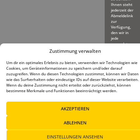
Ihnen steht
jederzeit der
Abmeldelink
zur
Verfügung,
den wir in
jede
gesendete
E-Mail
Zustimmung verwalten
einfügen.
Um dir ein optimales Erlebnis zu bieten, verwenden wir Technologien wie
Cookies, um Geräteinformationen zu speichern und/oder darauf
zuzugreifen. Wenn du diesen Technologien zustimmst, können wir Daten
wie das Surfverhalten oder eindeutige IDs auf dieser Website verarbeiten.
Wenn du deine Zustimmung nicht erteilst oder zurückziehst, können
bestimmte Merkmale und Funktionen beeinträchtigt werden.
© 2025 – Deutscher Baseball
Impressum
|
Datenschutz
|
und Softball Verband e.V.
Cookie-Richtlinie (EU)
AKZEPTIEREN
ABLEHNEN
EINSTELLUNGEN ANSEHEN