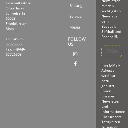
Newsletter
Geschäftsstelle
Bildung
mit den
Otto-Fleck-
wichtigsten
Schneise 12
Service
News aus
60528
dem
Frankfurt am
Baseball,
Media
Main
Softball und
Baseball5.
FOLLOW
Tel: +49-69-
US
67726856
Fax: +49-69-
67726903
Ihre E-Mail-
Adresse
wird nur
dazu
genutzt,
Ihnen
unseren
Newsletter
und
Informationen
über unsere
Tätigkeiten
zu senden.