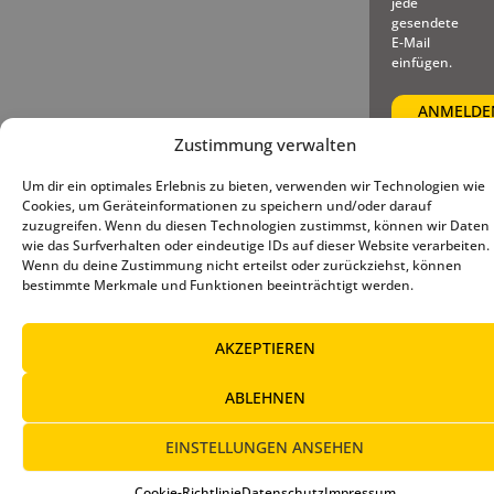
jede
gesendete
E-Mail
einfügen.
Zustimmung verwalten
Um dir ein optimales Erlebnis zu bieten, verwenden wir Technologien wie
© 2025 – Deutscher Baseball
Impressum
|
Datenschutz
|
Cookies, um Geräteinformationen zu speichern und/oder darauf
und Softball Verband e.V.
Cookie-Richtlinie (EU)
zuzugreifen. Wenn du diesen Technologien zustimmst, können wir Daten
wie das Surfverhalten oder eindeutige IDs auf dieser Website verarbeiten.
Wenn du deine Zustimmung nicht erteilst oder zurückziehst, können
bestimmte Merkmale und Funktionen beeinträchtigt werden.
AKZEPTIEREN
ABLEHNEN
EINSTELLUNGEN ANSEHEN
Cookie-Richtlinie
Datenschutz
Impressum