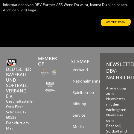
Informationen von DBV-Partner ASS Wenn Du willst, kannst Du alles haben.
Auch den Ford Kuga...
WEITERLESEN
MEMBER
SITEMAP
OF
NEWSLETTE
DEUTSCHER
Verband
DBV-
BASEBALL
NACHRICHT
UND
Nationalmannschaften
SOFTBALL
Anmeldung
VERBAND
Spielbetrieb
zum
E.V.
Newsletter
Geschäftsstelle
Bildung
mit den
Otto-Fleck-
wichtigsten
Schneise 12
Service
News aus
60528
dem
Frankfurt am
Baseball,
Media
Main
Softball und