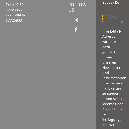
Baseball5.
FOLLOW
Tel: +49-69-
US
67726856
Fax: +49-69-
67726903
Ihre E-Mail-
Adresse
wird nur
dazu
genutzt,
Ihnen
unseren
Newsletter
und
Informationen
über unsere
Tätigkeiten
zu senden.
Ihnen steht
jederzeit der
Abmeldelink
zur
Verfügung,
den wir in