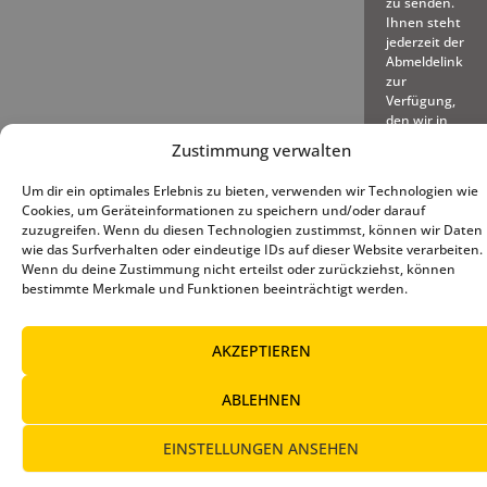
zu senden.
Ihnen steht
jederzeit der
Abmeldelink
zur
Verfügung,
den wir in
jede
Zustimmung verwalten
gesendete
E-Mail
Um dir ein optimales Erlebnis zu bieten, verwenden wir Technologien wie
einfügen.
Cookies, um Geräteinformationen zu speichern und/oder darauf
zuzugreifen. Wenn du diesen Technologien zustimmst, können wir Daten
wie das Surfverhalten oder eindeutige IDs auf dieser Website verarbeiten.
Wenn du deine Zustimmung nicht erteilst oder zurückziehst, können
bestimmte Merkmale und Funktionen beeinträchtigt werden.
© 2025 – Deutscher Baseball
Impressum
|
Datenschutz
|
AKZEPTIEREN
und Softball Verband e.V.
Cookie-Richtlinie (EU)
ABLEHNEN
EINSTELLUNGEN ANSEHEN