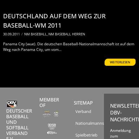
DEUTSCHLAND AUF DEM WEG ZUR
BASEBALL-WM 2011
30.09.2011
/
NM BASEBALL
,
NM BASEBALL HERREN
Panama City (wue). Die deutschen Baseball-Nationalmannschaft ist auf dem
Weg nach Panama City, um vom...
WEITERLESEN
MEMBER
SITEMAP
OF
NEWSLETTE
DEUTSCHER
Verband
DBV-
BASEBALL
NACHRICHT
UND
Nationalmannschaften
SOFTBALL
Anmeldung
VERBAND
Spielbetrieb
zum
E.V.