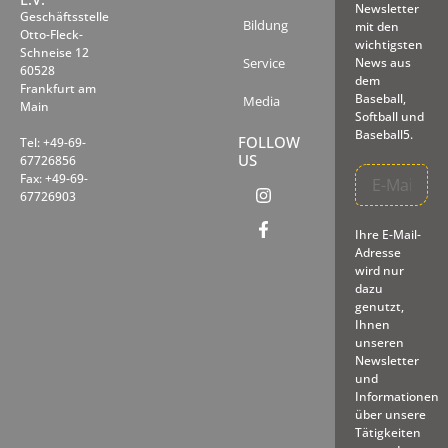
Newsletter
Geschäftsstelle
Bildung
mit den
Otto-Fleck-
wichtigsten
Schneise 12
Service
News aus
60528
dem
Frankfurt am
Baseball,
Media
Main
Softball und
Baseball5.
FOLLOW
Tel: +49-69-
US
67726856
Fax: +49-69-
67726903
Ihre E-Mail-
Adresse
wird nur
dazu
genutzt,
Ihnen
unseren
Newsletter
und
Informationen
über unsere
Tätigkeiten