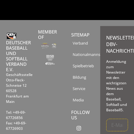
MEMBER
SITEMAP
OF
NEWSLETTE
DEUTSCHER
Verband
DBV-
BASEBALL
NACHRICHT
UND
Nationalmannschaften
SOFTBALL
Anmeldung
VERBAND
Spielbetrieb
zum
E.V.
Newsletter
Geschäftsstelle
Bildung
mit den
Otto-Fleck-
wichtigsten
Schneise 12
Service
News aus
60528
dem
Frankfurt am
Baseball,
Media
Main
Softball und
Baseball5.
FOLLOW
Tel: +49-69-
US
67726856
Fax: +49-69-
67726903