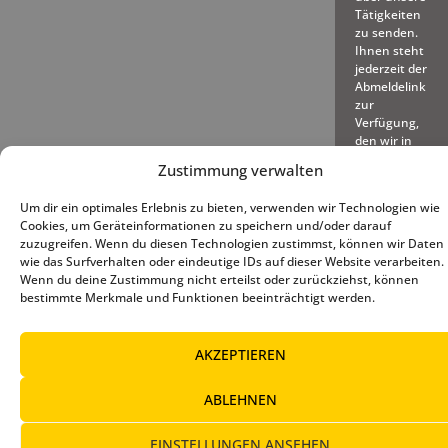
Tätigkeiten
zu senden.
Ihnen steht
jederzeit der
Abmeldelink
zur
Verfügung,
den wir in
jede
Zustimmung verwalten
gesendete
E-Mail
Um dir ein optimales Erlebnis zu bieten, verwenden wir Technologien wie
einfügen.
Cookies, um Geräteinformationen zu speichern und/oder darauf
zuzugreifen. Wenn du diesen Technologien zustimmst, können wir Daten
wie das Surfverhalten oder eindeutige IDs auf dieser Website verarbeiten.
Wenn du deine Zustimmung nicht erteilst oder zurückziehst, können
bestimmte Merkmale und Funktionen beeinträchtigt werden.
© 2025 – Deutscher Baseball
Impressum
|
Datenschutz
|
AKZEPTIEREN
und Softball Verband e.V.
Cookie-Richtlinie (EU)
ABLEHNEN
EINSTELLUNGEN ANSEHEN