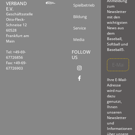
Anmeldung
VERBAND
Spielbetrieb
zum
E.V.
Newsletter
Geschäftsstelle
Bildung
mit den
Otto-Fleck-
wichtigsten
Schneise 12
Service
News aus
60528
dem
Frankfurt am
Baseball,
Media
Main
Softball und
Baseball5.
FOLLOW
Tel: +49-69-
US
67726856
Fax: +49-69-
67726903
Ihre E-Mail-
Adresse
wird nur
dazu
genutzt,
Ihnen
unseren
Newsletter
und
Informationen
über unsere