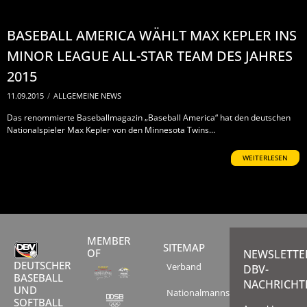
BASEBALL AMERICA WÄHLT MAX KEPLER INS
MINOR LEAGUE ALL-STAR TEAM DES JAHRES
2015
11.09.2015
/
ALLGEMEINE NEWS
Das renommierte Baseballmagazin „Baseball America“ hat den deutschen
Nationalspieler Max Kepler von den Minnesota Twins...
WEITERLESEN
MEMBER
SITEMAP
OF
NEWSLETTE
DEUTSCHER
Verband
DBV-
BASEBALL
NACHRICHT
UND
Nationalmannschaften
SOFTBALL