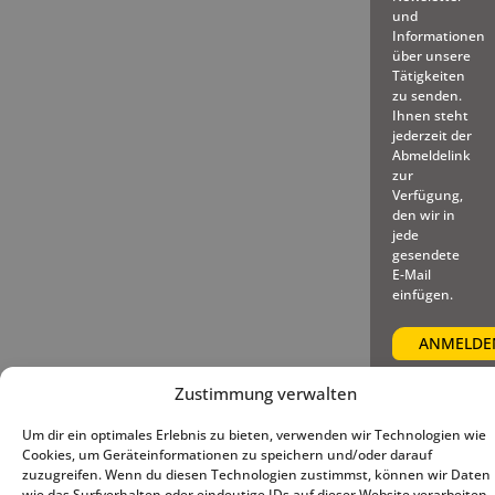
und
Informationen
über unsere
Tätigkeiten
zu senden.
Ihnen steht
jederzeit der
Abmeldelink
zur
Verfügung,
den wir in
jede
gesendete
E-Mail
einfügen.
Zustimmung verwalten
Um dir ein optimales Erlebnis zu bieten, verwenden wir Technologien wie
© 2025 – Deutscher Baseball
Impressum
|
Datenschutz
|
Cookies, um Geräteinformationen zu speichern und/oder darauf
und Softball Verband e.V.
Cookie-Richtlinie (EU)
zuzugreifen. Wenn du diesen Technologien zustimmst, können wir Daten
wie das Surfverhalten oder eindeutige IDs auf dieser Website verarbeiten.