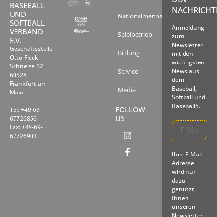
BASEBALL
NACHRICHT
UND
Nationalmannschaften
SOFTBALL
Anmeldung
VERBAND
Spielbetrieb
zum
E.V.
Newsletter
Geschäftsstelle
Bildung
mit den
Otto-Fleck-
wichtigsten
Schneise 12
Service
News aus
60528
dem
Frankfurt am
Baseball,
Media
Main
Softball und
Baseball5.
FOLLOW
Tel: +49-69-
US
67726856
Fax: +49-69-
67726903
Ihre E-Mail-
Adresse
wird nur
dazu
genutzt,
Ihnen
unseren
Newsletter