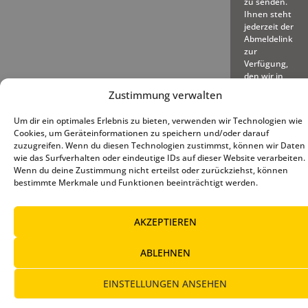
zu senden.
Ihnen steht
jederzeit der
Abmeldelink
zur
Verfügung,
den wir in
jede
Zustimmung verwalten
gesendete
E-Mail
Um dir ein optimales Erlebnis zu bieten, verwenden wir Technologien wie
einfügen.
Cookies, um Geräteinformationen zu speichern und/oder darauf
zuzugreifen. Wenn du diesen Technologien zustimmst, können wir Daten
wie das Surfverhalten oder eindeutige IDs auf dieser Website verarbeiten.
Wenn du deine Zustimmung nicht erteilst oder zurückziehst, können
bestimmte Merkmale und Funktionen beeinträchtigt werden.
© 2025 – Deutscher Baseball
Impressum
|
Datenschutz
|
AKZEPTIEREN
und Softball Verband e.V.
Cookie-Richtlinie (EU)
ABLEHNEN
EINSTELLUNGEN ANSEHEN