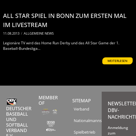
ALL STAR SPIEL IN BONN ZUM ERSTEN MAL
IM LIVESTREAM
11.08.2013
/
ALLGEMEINE NEWS
Legionäre TV wird das Home Run Derby und das All Star Game der 1.
Baseball-Bundesliga...
WEITERLESEN
MEMBER
SITEMAP
OF
NEWSLETTE
DEUTSCHER
Verband
DBV-
BASEBALL
NACHRICHT
UND
Nationalmannschaften
SOFTBALL
Anmeldung
VERBAND
Spielbetrieb
zum
E.V.