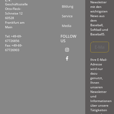
Newsletter
Geschäftsstelle
Bildung
mit den
Otto-Fleck-
wichtigsten
Schneise 12
Service
News aus
60528
dem
Frankfurt am
Baseball,
Media
Main
Softball und
Baseball5.
FOLLOW
Tel: +49-69-
US
67726856
Fax: +49-69-
67726903
Ihre E-Mail-
Adresse
wird nur
dazu
genutzt,
Ihnen
unseren
Newsletter
und
Informationen
über unsere
Tätigkeiten