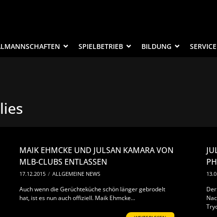
ALMANNSCHAFTEN
SPIELBETRIEB
BILDUNG
SERVICE
lies
MAIK EHMCKE UND JULSAN KAMARA VON
JU
MLB-CLUBS ENTLASSEN
PH
17.12.2015
/
ALLGEMEINE NEWS
13.0
Auch wenn die Gerüchteküche schön länger gebrodelt
Der
hat, ist es nun auch offiziell. Maik Ehmcke...
Nac
Tryo