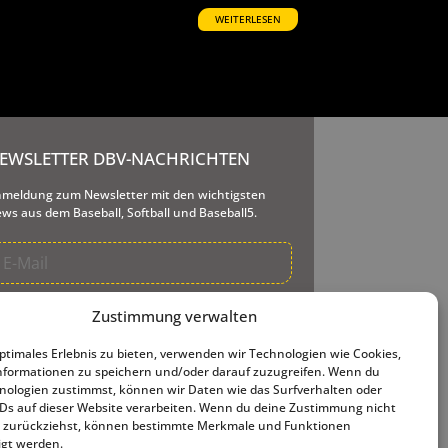
WEITERLESEN
EWSLETTER DBV-NACHRICHTEN
meldung zum Newsletter mit den wichtigsten
ws aus dem Baseball, Softball und Baseball5.
re E-Mail-Adresse wird nur dazu genutzt, Ihnen
Zustimmung verwalten
seren Newsletter und Informationen über unsere
tigkeiten zu senden. Ihnen steht jederzeit der
optimales Erlebnis zu bieten, verwenden wir Technologien wie Cookies,
meldelink zur Verfügung, den wir in jede
formationen zu speichern und/oder darauf zuzugreifen. Wenn du
sendete E-Mail einfügen.
nologien zustimmst, können wir Daten wie das Surfverhalten oder
IDs auf dieser Website verarbeiten. Wenn du deine Zustimmung nicht
er zurückziehst, können bestimmte Merkmale und Funktionen
igt werden.