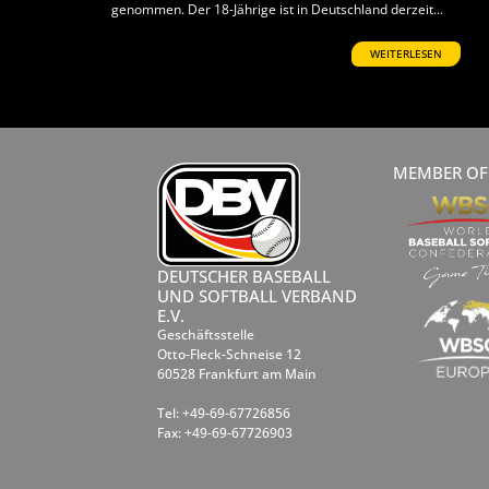
genommen. Der 18-Jährige ist in Deutschland derzeit...
WEITERLESEN
MEMBER OF
DEUTSCHER BASEBALL
UND SOFTBALL VERBAND
E.V.
Geschäftsstelle
Otto-Fleck-Schneise 12
60528 Frankfurt am Main
Tel: +49-69-67726856
Fax: +49-69-67726903