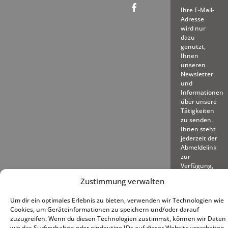
Ihre E-Mail-
Adresse
wird nur
dazu
genutzt,
Ihnen
unseren
Newsletter
und
Informationen
über unsere
Tätigkeiten
zu senden.
Ihnen steht
jederzeit der
Abmeldelink
zur
Verfügung,
den wir in
Zustimmung verwalten
jede
gesendete
Um dir ein optimales Erlebnis zu bieten, verwenden wir Technologien wie
E-Mail
Cookies, um Geräteinformationen zu speichern und/oder darauf
einfügen.
zuzugreifen. Wenn du diesen Technologien zustimmst, können wir Daten
wie das Surfverhalten oder eindeutige IDs auf dieser Website verarbeiten.