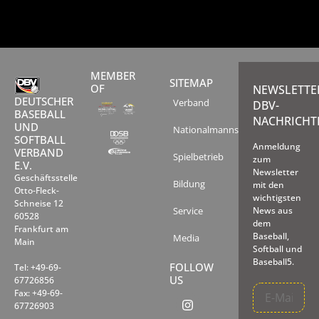
MEMBER
SITEMAP
OF
NEWSLETTE
DEUTSCHER
Verband
DBV-
BASEBALL
NACHRICHT
UND
Nationalmannschaften
SOFTBALL
Anmeldung
VERBAND
Spielbetrieb
zum
E.V.
Newsletter
Geschäftsstelle
Bildung
mit den
Otto-Fleck-
wichtigsten
Schneise 12
Service
News aus
60528
dem
Frankfurt am
Baseball,
Media
Main
Softball und
Baseball5.
FOLLOW
Tel: +49-69-
US
67726856
Fax: +49-69-
67726903