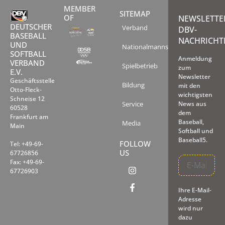
MEMBER
SITEMAP
OF
NEWSLETTE
DEUTSCHER
Verband
DBV-
BASEBALL
NACHRICHT
UND
Nationalmannschaften
SOFTBALL
Anmeldung
VERBAND
Spielbetrieb
zum
E.V.
Newsletter
Geschäftsstelle
Bildung
mit den
Otto-Fleck-
wichtigsten
Schneise 12
Service
News aus
60528
dem
Frankfurt am
Baseball,
Media
Main
Softball und
Baseball5.
FOLLOW
Tel: +49-69-
US
67726856
Fax: +49-69-
67726903
Ihre E-Mail-
Adresse
wird nur
dazu