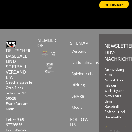
WEITERLESEN
MEMBER
SITEMAP
OF
NEWSLETTE
DEUTSCHER
Verband
DBV-
BASEBALL
NACHRICHT
UND
Nationalmannschaften
SOFTBALL
Anmeldung
VERBAND
Spielbetrieb
zum
E.V.
Newsletter
Geschäftsstelle
Bildung
mit den
Otto-Fleck-
wichtigsten
Schneise 12
Service
News aus
60528
dem
Frankfurt am
Baseball,
Media
Main
Softball und
Baseball5.
FOLLOW
Tel: +49-69-
US
67726856
Fax: +49-69-