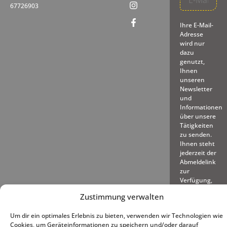
67726903
Ihre E-Mail-
Adresse
wird nur
dazu
genutzt,
Ihnen
unseren
Newsletter
und
Informationen
über unsere
Tätigkeiten
zu senden.
Ihnen steht
jederzeit der
Abmeldelink
zur
Verfügung,
den wir in
Zustimmung verwalten
jede
gesendete
Um dir ein optimales Erlebnis zu bieten, verwenden wir Technologien wie
E-Mail
Cookies, um Geräteinformationen zu speichern und/oder darauf
einfügen.