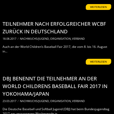
WEITERLESEN
TEILNEHMER NACH ERFOLGREICHER WCBF
ZURÜCK IN DEUTSCHLAND
18.08.2017
/
NACHWUCHS/JUGEND
,
ORGANISATION
,
VERBAND
Auch an der World Children’s Baseball Fair 2017, die vom 8. bis 16. August
in...
WEITERLESEN
DBJ BENENNT DIE TEILNEHMER AN DER
WORLD CHILDRENS BASEBALL FAIR 2017 IN
YOKOHAMA/JAPAN
23.03.2017
/
NACHWUCHS/JUGEND
,
ORGANISATION
,
VERBAND
Die Deutsche Baseball und Softball Jugend (DBJ) hat beim Bundesjugendtag
2017 am vergangenen Wochenende in...