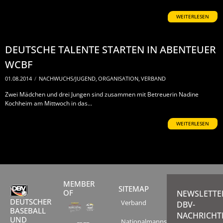
WEITERLESEN
DEUTSCHE TALENTE STARTEN IN ABENTEUER
WCBF
01.08.2014
/
NACHWUCHS/JUGEND
,
ORGANISATION
,
VERBAND
Zwei Mädchen und drei Jungen sind zusammen mit Betreuerin Nadine
Kochheim am Mittwoch in das...
WEITERLESEN
MEMBER
SITEMAP
OF
NEWSLETTE
DEUTSCHER
Verband
DBV-
BASEBALL
NACHRICHT
UND
Nationalmannschaften