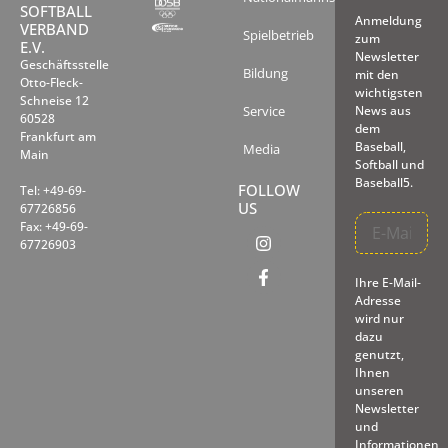
SOFTBALL
Anmeldung
VERBAND
Spielbetrieb
zum
E.V.
Newsletter
Geschäftsstelle
Bildung
mit den
Otto-Fleck-
wichtigsten
Schneise 12
Service
News aus
60528
dem
Frankfurt am
Baseball,
Media
Main
Softball und
Baseball5.
FOLLOW
Tel: +49-69-
US
67726856
Fax: +49-69-
67726903
Ihre E-Mail-
Adresse
wird nur
dazu
genutzt,
Ihnen
unseren
Newsletter
und
Informationen