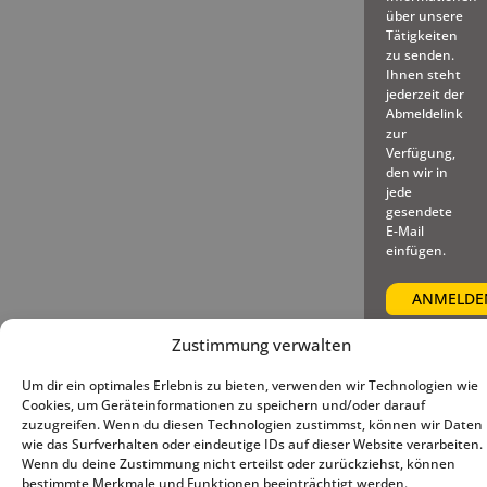
über unsere
Tätigkeiten
zu senden.
Ihnen steht
jederzeit der
Abmeldelink
zur
Verfügung,
den wir in
jede
gesendete
E-Mail
einfügen.
Zustimmung verwalten
Um dir ein optimales Erlebnis zu bieten, verwenden wir Technologien wie
© 2025 – Deutscher Baseball
Impressum
|
Datenschutz
|
Cookies, um Geräteinformationen zu speichern und/oder darauf
und Softball Verband e.V.
Cookie-Richtlinie (EU)
zuzugreifen. Wenn du diesen Technologien zustimmst, können wir Daten
wie das Surfverhalten oder eindeutige IDs auf dieser Website verarbeiten.
Wenn du deine Zustimmung nicht erteilst oder zurückziehst, können
bestimmte Merkmale und Funktionen beeinträchtigt werden.