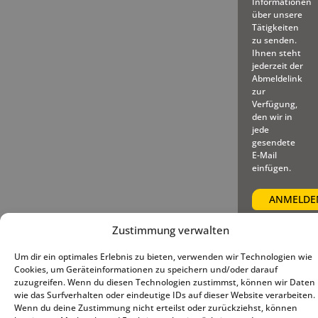
Informationen
über unsere
Tätigkeiten
zu senden.
Ihnen steht
jederzeit der
Abmeldelink
zur
Verfügung,
den wir in
jede
gesendete
E-Mail
einfügen.
Zustimmung verwalten
Um dir ein optimales Erlebnis zu bieten, verwenden wir Technologien wie
© 2025 – Deutscher Baseball
Impressum
|
Datenschutz
|
Cookies, um Geräteinformationen zu speichern und/oder darauf
und Softball Verband e.V.
Cookie-Richtlinie (EU)
zuzugreifen. Wenn du diesen Technologien zustimmst, können wir Daten
wie das Surfverhalten oder eindeutige IDs auf dieser Website verarbeiten.
Wenn du deine Zustimmung nicht erteilst oder zurückziehst, können