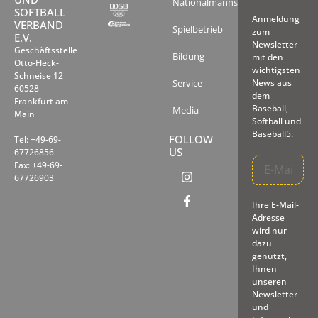
Nationalmannschaften
SOFTBALL
Anmeldung
VERBAND
Spielbetrieb
zum
E.V.
Newsletter
Geschäftsstelle
Bildung
mit den
Otto-Fleck-
wichtigsten
Schneise 12
Service
News aus
60528
dem
Frankfurt am
Baseball,
Media
Main
Softball und
Baseball5.
FOLLOW
Tel: +49-69-
US
67726856
Fax: +49-69-
67726903
Ihre E-Mail-
Adresse
wird nur
dazu
genutzt,
Ihnen
unseren
Newsletter
und