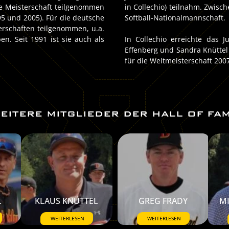
e Meisterschaft teilgenommen
in Collechio) teilnahm. Zwis
5 und 2005). Für die deutsche
Softball-Nationalmannschaft.
erschaften teilgenommen, u.a.
n. Seit 1991 ist sie auch als
In Collechio erreichte das 
Effenberg und Sandra Knüttel 
für die Weltmeisterschaft 200
EITERE MITGLIEDER DER HALL OF FA
L
KLAUS KNÜTTEL
GREG FRADY
M
WEITERLESEN
WEITERLESEN