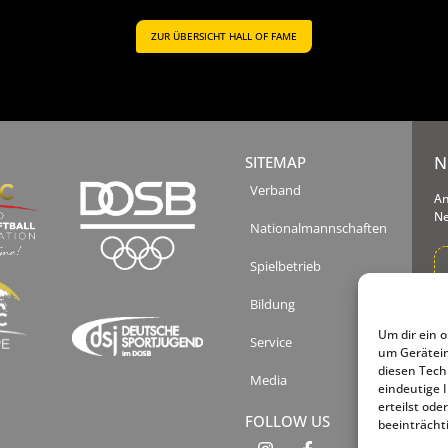
ZUR ÜBERSICHT HALL OF FAME
N
SITEMAP
Verband
An
Ne
Nationalmannschaften
Spielbetrieb
Bildung
Ih
un
Um dir ein 
Service
Tä
um Gerätein
Ab
diesen Tech
Media
ge
eindeutige 
erteilst od
FOLLOW US
beeinträcht