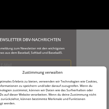
EWSLETTER DBV-NACHRICHTEN
meldung zum Newsletter mit den wichtigsten
ws aus dem Baseball, Softball und Baseball5.
Zustimmung verwalten
re E-Mail-Adresse wird nur dazu genutzt, Ihnen
seren Newsletter und Informationen über unsere
optimales Erlebnis zu bieten, verwenden wir Technologien wie Cookies,
tigkeiten zu senden. Ihnen steht jederzeit der
formationen zu speichern und/oder darauf zuzugreifen. Wenn du
meldelink zur Verfügung, den wir in jede
nologien zustimmst, können wir Daten wie das Surfverhalten oder
sendete E-Mail einfügen.
IDs auf dieser Website verarbeiten. Wenn du deine Zustimmung nicht
er zurückziehst, können bestimmte Merkmale und Funktionen
igt werden.