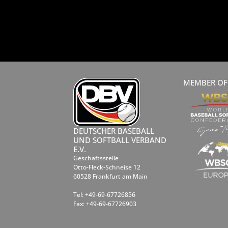
MEMBER OF
DEUTSCHER BASEBALL
UND SOFTBALL VERBAND
E.V.
Geschäftsstelle
Otto-Fleck-Schneise 12
60528 Frankfurt am Main
Tel: +49-69-67726856
Fax: +49-69-67726903