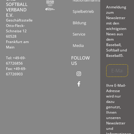
Nationalmannschaften
SOFTBALL
Anmeldung
VERBAND
Spielbetrieb
zum
E.V.
Newsletter
Geschäftsstelle
Bildung
mit den
Otto-Fleck-
wichtigsten
Schneise 12
Service
News aus
60528
dem
Frankfurt am
Baseball,
Media
Main
Softball und
Baseball5.
FOLLOW
Tel: +49-69-
US
67726856
Fax: +49-69-
67726903
Ihre E-Mail-
Adresse
wird nur
dazu
genutzt,
Ihnen
unseren
Newsletter
und
Informationen