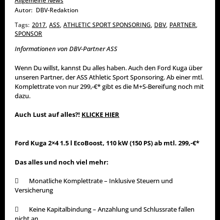
Allgemeine News
Autor:
DBV-Redaktion
Tags:
2017
,
ASS
,
ATHLETIC SPORT SPONSORING
,
DBV
,
PARTNER
,
SPONSOR
Informationen von DBV-Partner ASS
Wenn Du willst, kannst Du alles haben. Auch den Ford Kuga über
unseren Partner, der ASS Athletic Sport Sponsoring. Ab einer mtl.
Komplettrate von nur 299,-€* gibt es die M+S-Bereifung noch mit
dazu.
Auch Lust auf alles?!
KLICKE HIER
Ford Kuga 2×4 1.5 l EcoBoost, 110 kW (150 PS) ab mtl. 299,-€*
Das alles und noch viel mehr:
 Monatliche Komplettrate – Inklusive Steuern und
Versicherung
 Keine Kapitalbindung – Anzahlung und Schlussrate fallen
nicht an