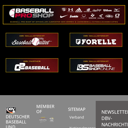
MEMBER
SITEMAP
OF
NEWSLETTE
DEUTSCHER
Verband
DBV-
BASEBALL
NACHRICHT
UND