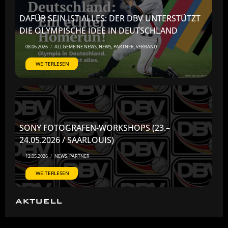
DAFÜR SEIN IST ALLES: DER DBV UNTERSTÜTZT
DIE OLYMPISCHE IDEE IN DEUTSCHLAND
08.06.2026
/
ALLGEMEINE NEWS
,
NEWS
,
PARTNER
,
VERBAND
WEITERLESEN
SONY FOTOGRAFEN-WORKSHOPS (23.–
24.05.2026 / SAARLOUIS)
12.05.2026
/
NEWS
,
PARTNER
WEITERLESEN
AKTUELL