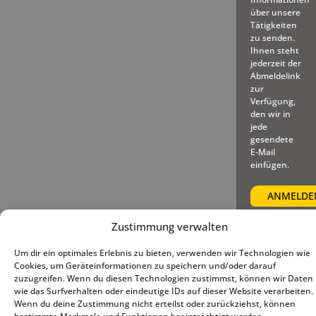
über unsere
Tätigkeiten
zu senden.
Ihnen steht
jederzeit der
Abmeldelink
zur
Verfügung,
den wir in
jede
gesendete
E-Mail
einfügen.
Zustimmung verwalten
Um dir ein optimales Erlebnis zu bieten, verwenden wir Technologien wie
© 2025 – Deutscher Baseball
Impressum
|
Datenschutz
|
Cookies, um Geräteinformationen zu speichern und/oder darauf
und Softball Verband e.V.
Cookie-Richtlinie (EU)
zuzugreifen. Wenn du diesen Technologien zustimmst, können wir Daten
wie das Surfverhalten oder eindeutige IDs auf dieser Website verarbeiten.
Wenn du deine Zustimmung nicht erteilst oder zurückziehst, können