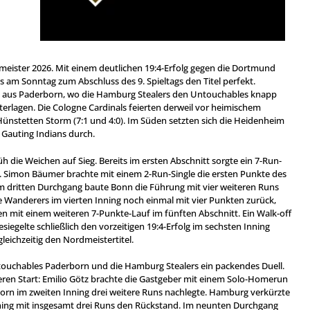
meister 2026. Mit einem deutlichen 19:4-Erfolg gegen die Dortmund
am Sonntag zum Abschluss des 9. Spieltags den Titel perfekt.
ch aus Paderborn, wo die Hamburg Stealers den Untouchables knapp
terlagen. Die Cologne Cardinals feierten derweil vor heimischem
ünstetten Storm (7:1 und 4:0). Im Süden setzten sich die Heidenheim
 Gauting Indians durch.
rüh die Weichen auf Sieg. Bereits im ersten Abschnitt sorgte ein 7-Run-
se. Simon Bäumer brachte mit einem 2-Run-Single die ersten Punkte des
Im dritten Durchgang baute Bonn die Führung mit vier weiteren Runs
e Wanderers im vierten Inning noch einmal mit vier Punkten zurück,
en mit einem weiteren 7-Punkte-Lauf im fünften Abschnitt. Ein Walk-off
siegelte schließlich den vorzeitigen 19:4-Erfolg im sechsten Inning
leichzeitig den Nordmeistertitel.
 Untouchables Paderborn und die Hamburg Stealers ein packendes Duell.
eren Start: Emilio Götz brachte die Gastgeber mit einem Solo-Homerun
orn im zweiten Inning drei weitere Runs nachlegte. Hamburg verkürzte
ning mit insgesamt drei Runs den Rückstand. Im neunten Durchgang