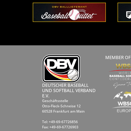
MEMBER OF
DEUTSCHER BASEBALL
UND SOFTBALL VERBAND
E.V.
Geschäftsstelle
Otto-Fleck-Schneise 12
60528 Frankfurt am Main
Tel: +49-69-67726856
Fax: +49-69-67726903