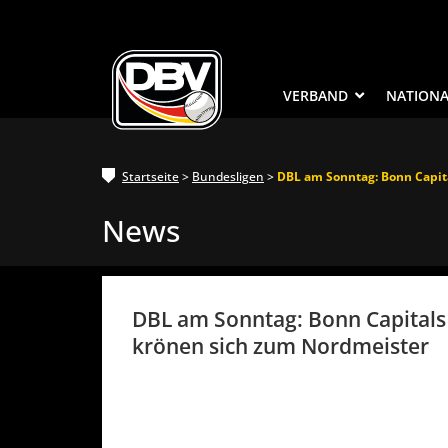
VERBAND
NATION
Startseite
>
Bundesligen
>
DBL am Sonntag: Bonn Capit
News
DBL am Sonntag: Bonn Capitals
krönen sich zum Nordmeister