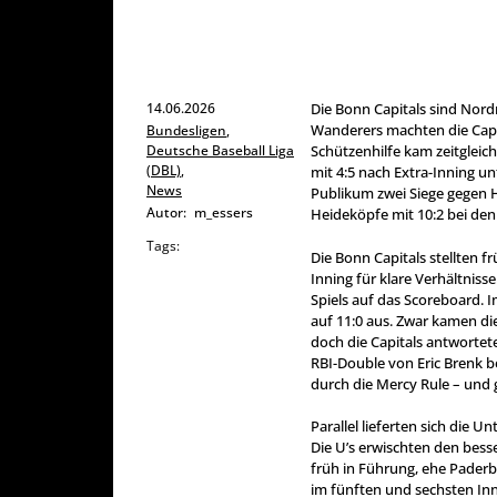
14.06.2026
Die Bonn Capitals sind Nord
Wanderers machten die Caps 
Bundesligen
,
Deutsche Baseball Liga
Schützenhilfe kam zeitglei
(DBL)
,
mit 4:5 nach Extra-Inning un
News
Publikum zwei Siege gegen H
Autor:
m_essers
Heideköpfe mit 10:2 bei den
Tags:
Die Bonn Capitals stellten f
Inning für klare Verhältnis
Spiels auf das Scoreboard. 
auf 11:0 aus. Zwar kamen di
doch die Capitals antwortet
RBI-Double von Eric Brenk be
durch die Mercy Rule – und g
Parallel lieferten sich die
Die U’s erwischten den bess
früh in Führung, ehe Paderb
im fünften und sechsten In