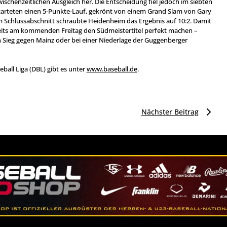
chenzeitlichen Ausgleich her. Die Entscheidung fiel jedoch im siebten
tarteten einen 5-Punkte-Lauf, gekrönt von einem Grand Slam von Gary
 Schlussabschnitt schraubte Heidenheim das Ergebnis auf 10:2. Damit
its am kommenden Freitag den Südmeistertitel perfekt machen –
 Sieg gegen Mainz oder bei einer Niederlage der Guggenberger
eball Liga (DBL) gibt es unter
www.baseball.de
.
Nächster Beitrag