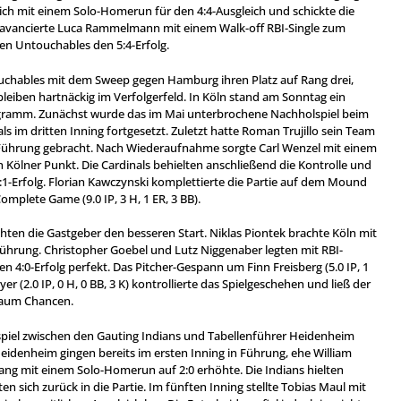
ich mit einem Solo-Homerun für den 4:4-Ausgleich und schickte die
rt avancierte Luca Rammelmann mit einem Walk-off RBI-Single zum
en Untouchables den 5:4-Erfolg.
chables mit dem Sweep gegen Hamburg ihren Platz auf Rang drei,
bleiben hartnäckig im Verfolgerfeld. In Köln stand am Sonntag ein
ramm. Zunächst wurde das im Mai unterbrochene Nachholspiel beim
als im dritten Inning fortgesetzt. Zuletzt hatte Roman Trujillo sein Team
Führung gebracht. Nach Wiederaufnahme sorgte Carl Wenzel mit einem
 Kölner Punkt. Die Cardinals behielten anschließend die Kontrolle und
:1-Erfolg. Florian Kawczynski komplettierte die Partie auf dem Mound
mplete Game (9.0 IP, 3 H, 1 ER, 3 BB).
hten die Gastgeber den besseren Start. Niklas Piontek brachte Köln mit
Führung. Christopher Goebel und Lutz Niggenaber legten mit RBI-
 4:0-Erfolg perfekt. Das Pitcher-Gespann um Finn Freisberg (5.0 IP, 1
er (2.0 IP, 0 H, 0 BB, 3 K) kontrollierte das Spielgeschehen und ließ der
kaum Chancen.
iel zwischen den Gauting Indians und Tabellenführer Heidenheim
eidenheim gingen bereits im ersten Inning in Führung, ehe William
ng mit einem Solo-Homerun auf 2:0 erhöhte. Die Indians hielten
n sich zurück in die Partie. Im fünften Inning stellte Tobias Maul mit