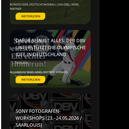
BUNDESLIGEN
,
DEUTSCHE BASEBALL LIGA (DBL)
,
NEWS
,
PARTNER
WEITERLESEN
DAFÜR SEIN IST ALLES: DER DBV
UNTERSTÜTZT DIE OLYMPISCHE
IDEE IN DEUTSCHLAND
08.06.2026
/
ALLGEMEINE NEWS
,
NEWS
,
PARTNER
,
VERBAND
WEITERLESEN
SONY FOTOGRAFEN-
WORKSHOPS (23.–24.05.2026 /
SAARLOUIS)