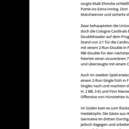
sorgte Maik Ehmcke schließl
Partie ins Extra-Inning. Do
Matchwinner und sicherte d
Zwar behaupteten die Untou
doch die Cologne Cardinals 
Doubleheader auf dem Prog
Stand von 2:1 für die Cardin
mit einem 2-Run-Double in 
RBI-Double für den nächsten
feierten einen souveränen 7
und überzeugte mit einem Co
Auch im zweiten Spiel erwisc
einem 2-Run-Single früh in 
Singles nach und machten den
H, 2 BB, 3 K) und Finn Niemey
Offensive von Hünstetten 
Im Süden kam es zum Rücksp
Heideköpfe. Die Gäste aus H
Germaine im dritten Durchga
jedoch dagegen und arbeitete