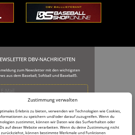
EWSLETTER DBV-NACHRICHTEN
meldung zum Newsletter mit den wichtigsten
ws aus dem Baseball, Softball und Baseball5.
Zustimmung verwalten
re E-Mail-Adresse wird nur dazu genutzt, Ihnen
seren Newsletter und Informationen über unsere
optimales Erlebnis zu bieten, verwenden wir Technologien wie Cookies,
tigkeiten zu senden. Ihnen steht jederzeit der
formationen zu speichern und/oder darauf zuzugreifen. Wenn du
meldelink zur Verfügung, den wir in jede
nologien zustimmst, können wir Daten wie das Surfverhalten oder
sendete E-Mail einfügen.
IDs auf dieser Website verarbeiten. Wenn du deine Zustimmung nicht
er zurückziehst, können bestimmte Merkmale und Funktionen