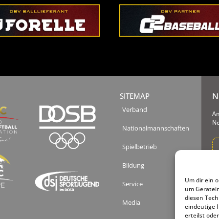
N
SITEMAP
Verband
An
Ne
Nationalmannschaften
Spielbetrieb
Bildung
Ih
un
Um dir ein 
Service
Tä
um Gerätein
Ab
diesen Tech
Media
ge
eindeutige 
erteilst od