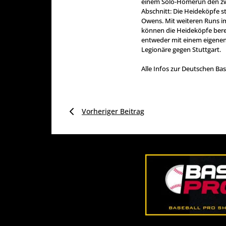
einem Solo-Homerun den zwis
Abschnitt: Die Heideköpfe s
Owens. Mit weiteren Runs im
können die Heideköpfe bere
entweder mit einem eigenen
Legionäre gegen Stuttgart.
Alle Infos zur Deutschen Bas
Vorheriger Beitrag