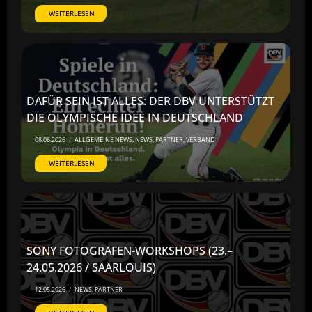
WEITERLESEN
DAFÜR SEIN IST ALLES: DER DBV UNTERSTÜTZT
DIE OLYMPISCHE IDEE IN DEUTSCHLAND
08.06.2026
/
ALLGEMEINE NEWS
,
NEWS
,
PARTNER
,
VERBAND
WEITERLESEN
SONY FOTOGRAFEN-WORKSHOPS (23.–
24.05.2026 / SAARLOUIS)
12.05.2026
/
NEWS
,
PARTNER