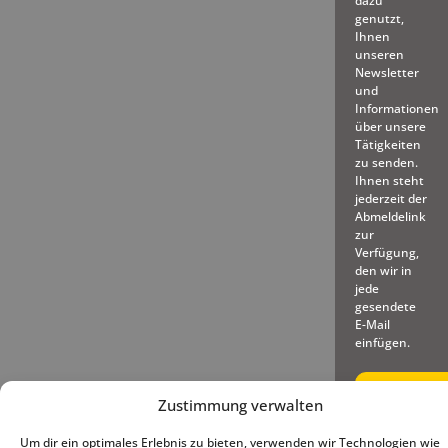
dazu
genutzt,
Ihnen
unseren
Newsletter
und
Informationen
über unsere
Tätigkeiten
zu senden.
Ihnen steht
jederzeit der
Abmeldelink
zur
Verfügung,
den wir in
jede
gesendete
E-Mail
einfügen.
Zustimmung verwalten
Um dir ein optimales Erlebnis zu bieten, verwenden wir Technologien wie