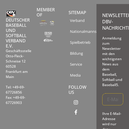
MEMBER
SITEMAP
OF
NEWSLETTE
DEUTSCHER
Verband
DBV-
BASEBALL
NACHRICHT
UND
Nationalmannschaften
SOFTBALL
Anmeldung
VERBAND
Spielbetrieb
zum
E.V.
Newsletter
Geschäftsstelle
Bildung
mit den
Otto-Fleck-
wichtigsten
Schneise 12
Service
News aus
60528
dem
Frankfurt am
Baseball,
Media
Main
Softball und
Baseball5.
FOLLOW
Tel: +49-69-
US
67726856
Fax: +49-69-
67726903
Ihre E-Mail-
Adresse
wird nur