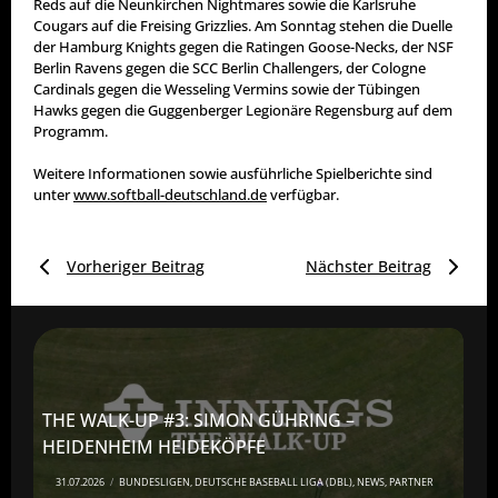
Reds auf die Neunkirchen Nightmares sowie die Karlsruhe
Cougars auf die Freising Grizzlies. Am Sonntag stehen die Duelle
der Hamburg Knights gegen die Ratingen Goose-Necks, der NSF
Berlin Ravens gegen die SCC Berlin Challengers, der Cologne
Cardinals gegen die Wesseling Vermins sowie der Tübingen
Hawks gegen die Guggenberger Legionäre Regensburg auf dem
Programm.
Weitere Informationen sowie ausführliche Spielberichte sind
unter
www.softball-deutschland.de
verfügbar.
Vorheriger Beitrag
Nächster Beitrag
THE WALK-UP #3: SIMON GÜHRING –
HEIDENHEIM HEIDEKÖPFE
31.07.2026
/
BUNDESLIGEN
,
DEUTSCHE BASEBALL LIGA (DBL)
,
NEWS
,
PARTNER