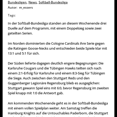
Bundesligen
,
News
,
Softball-Bundesliga
Autor:
m_essers
Tags:
In der Softball-Bundesliga standen an diesem Wochenende drei
Duelle auf dem Programm, mit einem Doppelsieg sowie zwei
geteilten Serien.
Im Norden dominierten die Cologne Cardinals ihre Serie gegen
die Ratingen Goose-Necks und entschieden beide Spiele klar mit
13:1 und 5:1 für sich.
Der Süden lieferte dagegen deutlich engere Begegnungen: Die
Karlsruhe Cougars und die Tübingen Hawks teilten sich nach
einem 2:1-Erfolg für Karlsruhe und einem 8:3-Sieg für Tübingen
die Siege. Auch zwischen den Stuttgart Reds und den
Guggenberger Legionäre Regensburg blieb es ausgeglichen:
Stuttgart gewann Spiel eins mit 6:0, bevor Regensburg im zweiten
Spiel knapp mit 1:0 die Antwort gab.
Am kommenden Wochenende geht es in der Softball-Bundesliga
mit einem vollen Spielplan weiter. Am Samstag treffen die
Hamburg Knights auf die Untouchables Paderborn, die Stuttgart