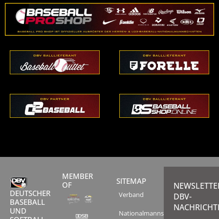
MEMBER
SITEMAP
OF
NEWSLETTE
DEUTSCHER
Verband
DBV-
BASEBALL
NACHRICHT
UND
Nationalmannschaften