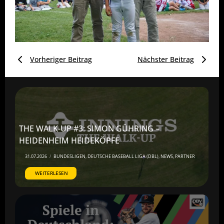
Vorheriger Beitrag
Nächster Beitrag
THE WALK-UP #3: SIMON GÜHRING –
HEIDENHEIM HEIDEKÖPFE
31.07.2026
/
BUNDESLIGEN
,
DEUTSCHE BASEBALL LIGA (DBL)
,
NEWS
,
PARTNER
WEITERLESEN