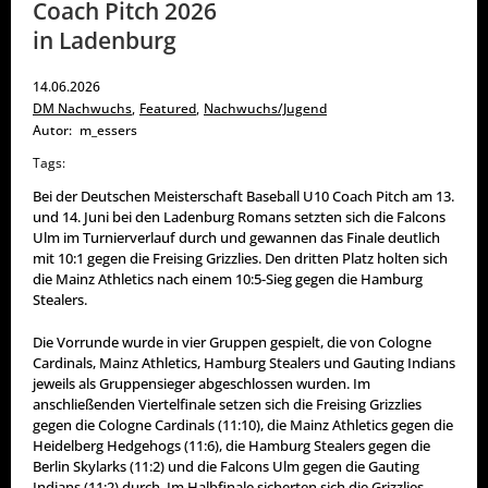
Coach Pitch 2026
in Ladenburg
14.06.2026
DM Nachwuchs
,
Featured
,
Nachwuchs/Jugend
Autor:
m_essers
Tags:
Bei der Deutschen Meisterschaft Baseball U10 Coach Pitch am 13.
und 14. Juni bei den Ladenburg Romans setzten sich die Falcons
Ulm im Turnierverlauf durch und gewannen das Finale deutlich
mit 10:1 gegen die Freising Grizzlies. Den dritten Platz holten sich
die Mainz Athletics nach einem 10:5-Sieg gegen die Hamburg
Stealers.
Die Vorrunde wurde in vier Gruppen gespielt, die von Cologne
Cardinals, Mainz Athletics, Hamburg Stealers und Gauting Indians
jeweils als Gruppensieger abgeschlossen wurden. Im
anschließenden Viertelfinale setzen sich die Freising Grizzlies
gegen die Cologne Cardinals (11:10), die Mainz Athletics gegen die
Heidelberg Hedgehogs (11:6), die Hamburg Stealers gegen die
Berlin Skylarks (11:2) und die Falcons Ulm gegen die Gauting
Indians (11:2) durch. Im Halbfinale sicherten sich die Grizzlies