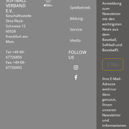
SOFTBALL
Anmeldung
VERBAND
Spielbetrieb
zum
E.V.
Newsletter
Geschäftsstelle
Bildung
mit den
Otto-Fleck-
wichtigsten
Schneise 12
Service
News aus
60528
dem
Frankfurt am
Baseball,
Media
Main
Softball und
Baseball5.
FOLLOW
Tel: +49-69-
US
67726856
Fax: +49-69-
67726903
Ihre E-Mail-
Adresse
wird nur
dazu
genutzt,
Ihnen
unseren
Newsletter
und
Informationen