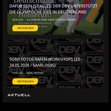
DAFÜR SEIN IST ALLES: DER DBV UNTERSTÜTZT
DIE OLYMPISCHE IDEE IN DEUTSCHLAND
08.06.2026
/
ALLGEMEINE NEWS
,
NEWS
,
PARTNER
,
VERBAND
WEITERLESEN
SONY FOTOGRAFEN-WORKSHOPS (23.–
24.05.2026 / SAARLOUIS)
12.05.2026
/
NEWS
,
PARTNER
WEITERLESEN
AKTUELL