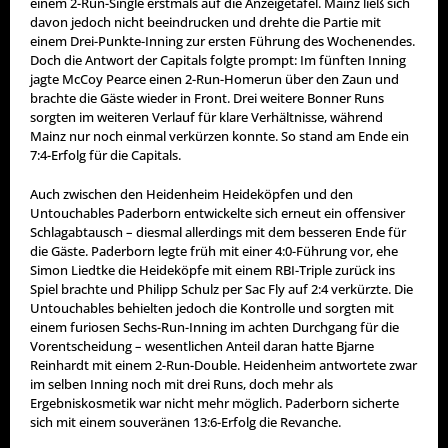
einem 2-Run-Single erstmals auf die Anzeigetafel. Mainz ließ sich
davon jedoch nicht beeindrucken und drehte die Partie mit
einem Drei-Punkte-Inning zur ersten Führung des Wochenendes.
Doch die Antwort der Capitals folgte prompt: Im fünften Inning
jagte McCoy Pearce einen 2-Run-Homerun über den Zaun und
brachte die Gäste wieder in Front. Drei weitere Bonner Runs
sorgten im weiteren Verlauf für klare Verhältnisse, während
Mainz nur noch einmal verkürzen konnte. So stand am Ende ein
7:4-Erfolg für die Capitals.
Auch zwischen den Heidenheim Heideköpfen und den
Untouchables Paderborn entwickelte sich erneut ein offensiver
Schlagabtausch – diesmal allerdings mit dem besseren Ende für
die Gäste. Paderborn legte früh mit einer 4:0-Führung vor, ehe
Simon Liedtke die Heideköpfe mit einem RBI-Triple zurück ins
Spiel brachte und Philipp Schulz per Sac Fly auf 2:4 verkürzte. Die
Untouchables behielten jedoch die Kontrolle und sorgten mit
einem furiosen Sechs-Run-Inning im achten Durchgang für die
Vorentscheidung – wesentlichen Anteil daran hatte Bjarne
Reinhardt mit einem 2-Run-Double. Heidenheim antwortete zwar
im selben Inning noch mit drei Runs, doch mehr als
Ergebniskosmetik war nicht mehr möglich. Paderborn sicherte
sich mit einem souveränen 13:6-Erfolg die Revanche.