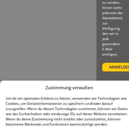
zu senden.
Ihnen steht
jederzeit der
Abmeldelink
zur
Verfügung,
den wir in
jede
gesendete
E-Mail
einfügen.
Zustimmung verwalten
© 2025 – Deutscher Baseball
Impressum
|
Datenschutz
|
und Softball Verband e.V.
Cookie-Richtlinie (EU)
Um dir ein optimales Erlebnis zu bieten, verwenden wir Technologien wie
Cookies, um Geräteinformationen zu speichern und/oder darauf
zuzugreifen. Wenn du diesen Technologien zustimmst, können wir Daten
wie das Surfverhalten oder eindeutige IDs auf dieser Website verarbeiten.
Wenn du deine Zustimmung nicht erteilst oder zurückziehst, können
bestimmte Merkmale und Funktionen beeinträchtigt werden.