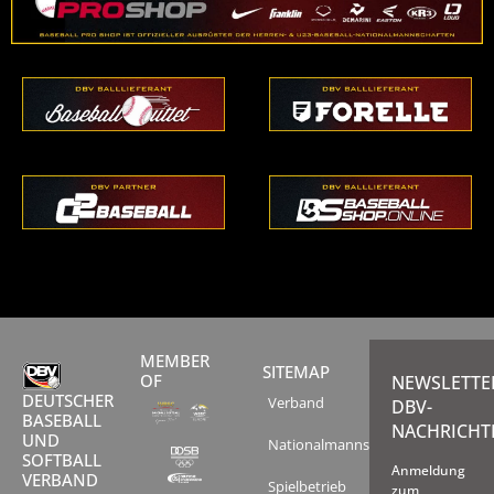
MEMBER
SITEMAP
OF
NEWSLETTE
DEUTSCHER
Verband
DBV-
BASEBALL
NACHRICHT
UND
Nationalmannschaften
SOFTBALL
Anmeldung
VERBAND
Spielbetrieb
zum