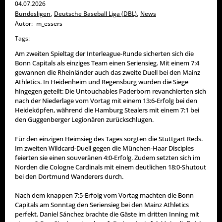
04.07.2026
Bundesligen
,
Deutsche Baseball Liga (DBL)
,
News
Autor:
m_essers
Tags:
Am zweiten Spieltag der Interleague-Runde sicherten sich die
Bonn Capitals als einziges Team einen Seriensieg. Mit einem 7:4
gewannen die Rheinländer auch das zweite Duell bei den Mainz
Athletics. In Heidenheim und Regensburg wurden die Siege
hingegen geteilt: Die Untouchables Paderborn revanchierten sich
nach der Niederlage vom Vortag mit einem 13:6-Erfolg bei den
Heideköpfen, während die Hamburg Stealers mit einem 7:1 bei
den Guggenberger Legionären zurückschlugen.
Für den einzigen Heimsieg des Tages sorgten die Stuttgart Reds.
Im zweiten Wildcard-Duell gegen die München-Haar Disciples
feierten sie einen souveränen 4:0-Erfolg. Zudem setzten sich im
Norden die Cologne Cardinals mit einem deutlichen 18:0-Shutout
bei den Dortmund Wanderers durch.
Nach dem knappen 7:5-Erfolg vom Vortag machten die Bonn
Capitals am Sonntag den Seriensieg bei den Mainz Athletics
perfekt. Daniel Sánchez brachte die Gäste im dritten Inning mit