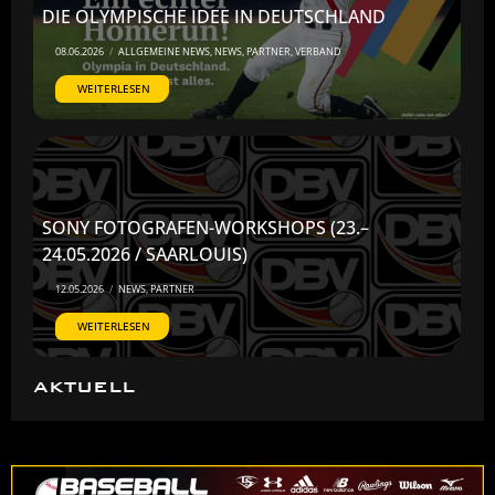
DIE OLYMPISCHE IDEE IN DEUTSCHLAND
08.06.2026
/
ALLGEMEINE NEWS
,
NEWS
,
PARTNER
,
VERBAND
WEITERLESEN
SONY FOTOGRAFEN-WORKSHOPS (23.–
24.05.2026 / SAARLOUIS)
12.05.2026
/
NEWS
,
PARTNER
WEITERLESEN
AKTUELL