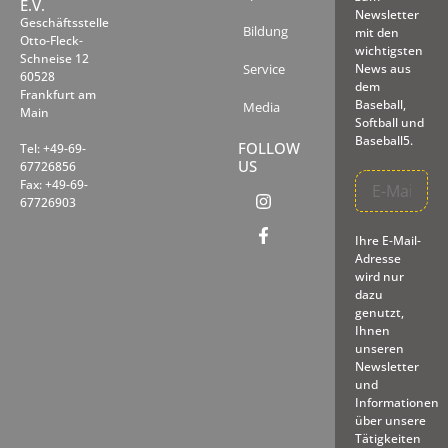
E.V.
Newsletter
Geschäftsstelle
Bildung
mit den
Otto-Fleck-
wichtigsten
Schneise 12
Service
News aus
60528
dem
Frankfurt am
Baseball,
Media
Main
Softball und
Baseball5.
FOLLOW
Tel: +49-69-
US
67726856
Fax: +49-69-
67726903
Ihre E-Mail-
Adresse
wird nur
dazu
genutzt,
Ihnen
unseren
Newsletter
und
Informationen
über unsere
Tätigkeiten