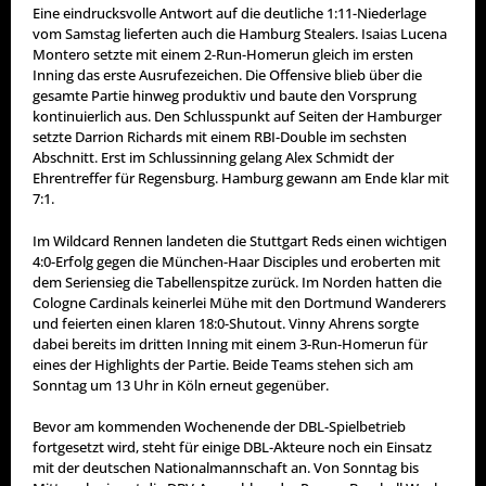
Eine eindrucksvolle Antwort auf die deutliche 1:11-Niederlage
vom Samstag lieferten auch die Hamburg Stealers. Isaias Lucena
Montero setzte mit einem 2-Run-Homerun gleich im ersten
Inning das erste Ausrufezeichen. Die Offensive blieb über die
gesamte Partie hinweg produktiv und baute den Vorsprung
kontinuierlich aus. Den Schlusspunkt auf Seiten der Hamburger
setzte Darrion Richards mit einem RBI-Double im sechsten
Abschnitt. Erst im Schlussinning gelang Alex Schmidt der
Ehrentreffer für Regensburg. Hamburg gewann am Ende klar mit
7:1.
Im Wildcard Rennen landeten die Stuttgart Reds einen wichtigen
4:0-Erfolg gegen die München-Haar Disciples und eroberten mit
dem Seriensieg die Tabellenspitze zurück. Im Norden hatten die
Cologne Cardinals keinerlei Mühe mit den Dortmund Wanderers
und feierten einen klaren 18:0-Shutout. Vinny Ahrens sorgte
dabei bereits im dritten Inning mit einem 3-Run-Homerun für
eines der Highlights der Partie. Beide Teams stehen sich am
Sonntag um 13 Uhr in Köln erneut gegenüber.
Bevor am kommenden Wochenende der DBL-Spielbetrieb
fortgesetzt wird, steht für einige DBL-Akteure noch ein Einsatz
mit der deutschen Nationalmannschaft an. Von Sonntag bis