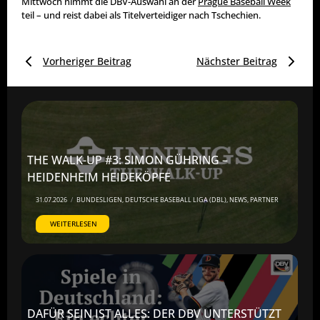
Mittwoch nimmt die DBV-Auswahl an der
Prague Baseball Week
teil – und reist dabei als Titelverteidiger nach Tschechien.
Vorheriger Beitrag
Nächster Beitrag
THE WALK-UP #3: SIMON GÜHRING –
HEIDENHEIM HEIDEKÖPFE
31.07.2026
/
BUNDESLIGEN
,
DEUTSCHE BASEBALL LIGA (DBL)
,
NEWS
,
PARTNER
WEITERLESEN
DAFÜR SEIN IST ALLES: DER DBV UNTERSTÜTZT