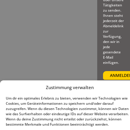
Tätigkeiten
zu senden.
Ihnen steht
jederzeit der
Abmeldelink
zur
Verfügung,
den wir in
jede
gesendete
E-Mail
einfügen.
Zustimmung verwalten
Um dir ein optimales Erlebnis zu bieten, verwenden wir Technologien wie
© 2025 – Deutscher Baseball
Impressum
|
Datenschutz
|
Cookies, um Geräteinformationen zu speichern und/oder darauf
und Softball Verband e.V.
Cookie-Richtlinie (EU)
zuzugreifen. Wenn du diesen Technologien zustimmst, können wir Daten
wie das Surfverhalten oder eindeutige IDs auf dieser Website verarbeiten.
Wenn du deine Zustimmung nicht erteilst oder zurückziehst, können
bestimmte Merkmale und Funktionen beeinträchtigt werden.