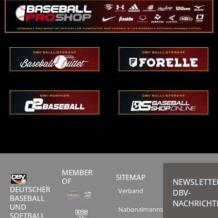
MEMBER
SITEMAP
OF
NEWSLETTE
DEUTSCHER
Verband
DBV-
BASEBALL
NACHRICHT
UND
Nationalmannschaften
SOFTBALL