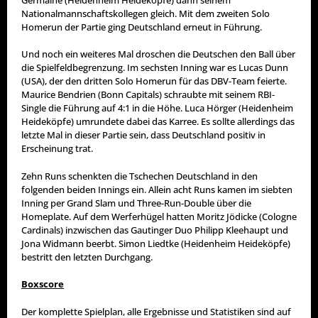
Nationalmannschaftskollegen gleich. Mit dem zweiten Solo
Homerun der Partie ging Deutschland erneut in Führung.
Und noch ein weiteres Mal droschen die Deutschen den Ball über
die Spielfeldbegrenzung. Im sechsten Inning war es Lucas Dunn
(USA), der den dritten Solo Homerun für das DBV-Team feierte.
Maurice Bendrien (Bonn Capitals) schraubte mit seinem RBI-
Single die Führung auf 4:1 in die Höhe. Luca Hörger (Heidenheim
Heideköpfe) umrundete dabei das Karree. Es sollte allerdings das
letzte Mal in dieser Partie sein, dass Deutschland positiv in
Erscheinung trat.
Zehn Runs schenkten die Tschechen Deutschland in den
folgenden beiden Innings ein. Allein acht Runs kamen im siebten
Inning per Grand Slam und Three-Run-Double über die
Homeplate. Auf dem Werferhügel hatten Moritz Jödicke (Cologne
Cardinals) inzwischen das Gautinger Duo Philipp Kleehaupt und
Jona Widmann beerbt. Simon Liedtke (Heidenheim Heideköpfe)
bestritt den letzten Durchgang.
Boxscore
Der komplette Spielplan, alle Ergebnisse und Statistiken sind auf