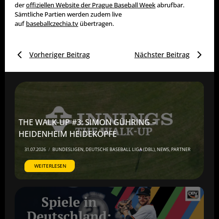
der
offiziellen Website der Prague Baseball Week
abrufbar.
Sämtliche Partien werden zudem live
auf
baseballczechia.tv
übertragen.
Vorheriger Beitrag
Nächster Beitrag
THE WALK-UP #3: SIMON GÜHRING –
HEIDENHEIM HEIDEKÖPFE
31.07.2026
/
BUNDESLIGEN
,
DEUTSCHE BASEBALL LIGA (DBL)
,
NEWS
,
PARTNER
WEITERLESEN