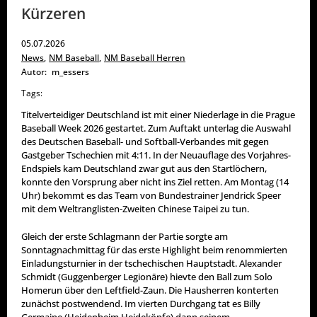
Kürzeren
05.07.2026
News
,
NM Baseball
,
NM Baseball Herren
Autor:
m_essers
Tags:
Titelverteidiger Deutschland ist mit einer Niederlage in die Prague
Baseball Week 2026 gestartet. Zum Auftakt unterlag die Auswahl
des Deutschen Baseball- und Softball-Verbandes mit gegen
Gastgeber Tschechien mit 4:11. In der Neuauflage des Vorjahres-
Endspiels kam Deutschland zwar gut aus den Startlöchern,
konnte den Vorsprung aber nicht ins Ziel retten. Am Montag (14
Uhr) bekommt es das Team von Bundestrainer Jendrick Speer
mit dem Weltranglisten-Zweiten Chinese Taipei zu tun.
Gleich der erste Schlagmann der Partie sorgte am
Sonntagnachmittag für das erste Highlight beim renommierten
Einladungsturnier in der tschechischen Hauptstadt. Alexander
Schmidt (Guggenberger Legionäre) hievte den Ball zum Solo
Homerun über den Leftfield-Zaun. Die Hausherren konterten
zunächst postwendend. Im vierten Durchgang tat es Billy
Germaine (Heidenheim Heideköpfe) dann seinem