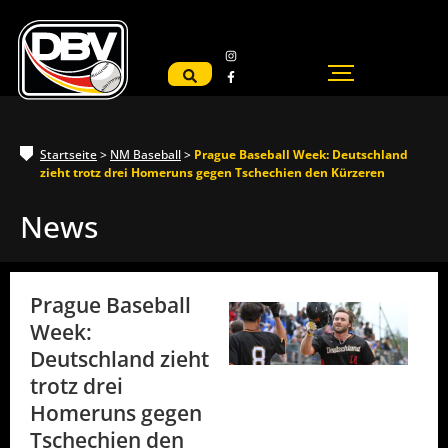
Startseite
>
NM Baseball
>
Prague Baseball Week: Deutschland
zieht trotz drei Homeruns gegen Tschechien den Kürzeren
News
Prague Baseball
Week:
Deutschland zieht
trotz drei
Homeruns gegen
Tschechien den