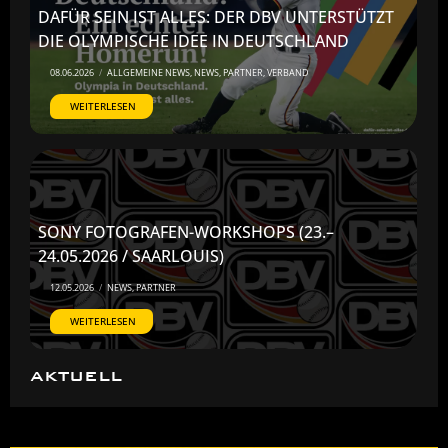
DAFÜR SEIN IST ALLES: DER DBV UNTERSTÜTZT
DIE OLYMPISCHE IDEE IN DEUTSCHLAND
08.06.2026
/
ALLGEMEINE NEWS
,
NEWS
,
PARTNER
,
VERBAND
WEITERLESEN
SONY FOTOGRAFEN-WORKSHOPS (23.–
24.05.2026 / SAARLOUIS)
12.05.2026
/
NEWS
,
PARTNER
WEITERLESEN
AKTUELL