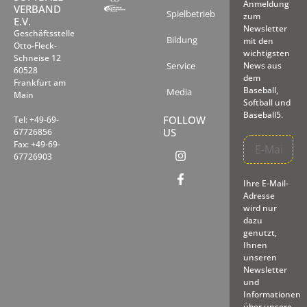
Anmeldung
VERBAND
Spielbetrieb
zum
E.V.
Newsletter
Geschäftsstelle
Bildung
mit den
Otto-Fleck-
wichtigsten
Schneise 12
Service
News aus
60528
dem
Frankfurt am
Baseball,
Media
Main
Softball und
Baseball5.
FOLLOW
Tel: +49-69-
US
67726856
Fax: +49-69-
67726903
Ihre E-Mail-
Adresse
wird nur
dazu
genutzt,
Ihnen
unseren
Newsletter
und
Informationen
über unsere