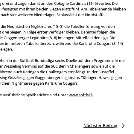
 drei und zogen damit an den Cologne Cardinals (11–6) vorbei. Die
 festigten mit ihren beiden Siegen Platz fünf. Am Tabellenende bleiben
 nach vier weiteren Niederlagen Schlusslicht der Nordstaffel.
 die Neunkirchen Nightmares (15–3) die Tabellenführung vor den
t drei Siegen in Folge erster Verfolger bleiben. Dahinter folgen die
 die Guggenberger Legionäre (8–8) im engen Mittelfeld der Liga. Die
n im unteren Tabellenbereich, während die Karlsruhe Cougars (3–14)
belegen.
en in der Softball-Bundesliga sechs Duelle auf dem Programm. In der
ter Wesseling Vermins auf die SCC Berlin Challengers sowie auf die
hrend auch Ratingen die Challengers empfängt. In der Süstaffel
ising Grizzlies gegen Guggenberger Legionäre, Tübingen Hawks gegen
irchen Nightmares gegen Karlsruhe Cougars.
 ausführliche Spielberichte sind unter
www.softball-
Nächster Beitrag