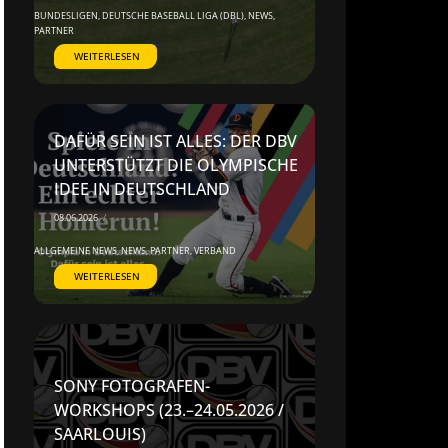
BUNDESLIGEN
,
DEUTSCHE BASEBALL LIGA (DBL)
,
NEWS
,
PARTNER
WEITERLESEN
DAFÜR SEIN IST ALLES: DER DBV
UNTERSTÜTZT DIE OLYMPISCHE
IDEE IN DEUTSCHLAND
08.06.2026
/
ALLGEMEINE NEWS
,
NEWS
,
PARTNER
,
VERBAND
WEITERLESEN
SONY FOTOGRAFEN-
WORKSHOPS (23.–24.05.2026 /
SAARLOUIS)