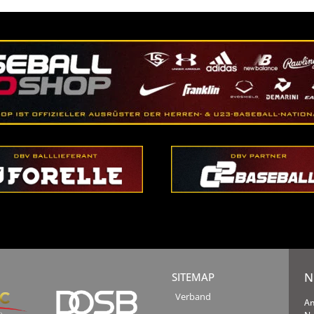
N
SITEMAP
Verband
An