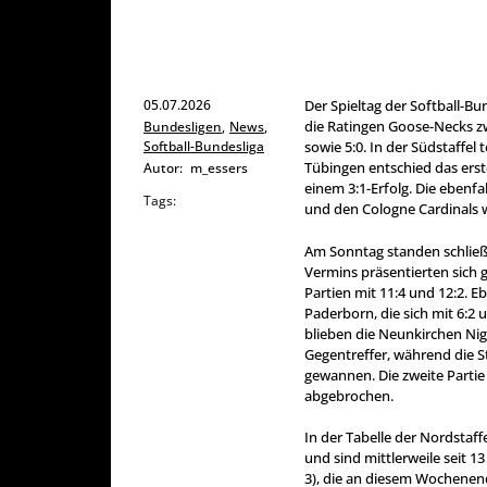
05.07.2026
Der Spieltag der Softball-Bu
die Ratingen Goose-Necks zw
Bundesligen
,
News
,
Softball-Bundesliga
sowie 5:0. In der Südstaffel 
Tübingen entschied das erste 
Autor:
m_essers
einem 3:1-Erfolg. Die ebenf
Tags:
und den Cologne Cardinals 
Am Sonntag standen schließ
Vermins präsentierten sich 
Partien mit 11:4 und 12:2. 
Paderborn, die sich mit 6:2 
blieben die Neunkirchen Ni
Gegentreffer, während die St
gewannen. Die zweite Partie
abgebrochen.
In der Tabelle der Nordstaff
und sind mittlerweile seit 1
3), die an diesem Wochenend