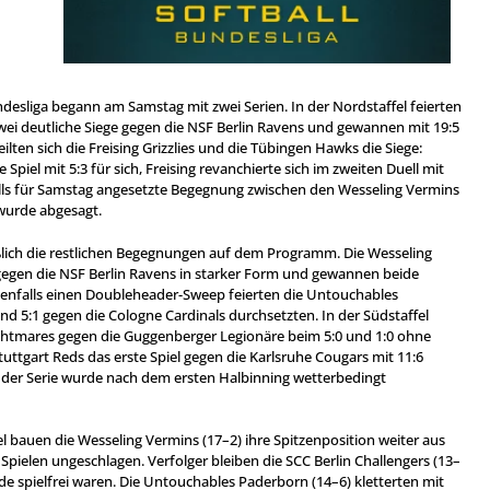
ndesliga begann am Samstag mit zwei Serien. In der Nordstaffel feierten
ei deutliche Siege gegen die NSF Berlin Ravens und gewannen mit 19:5
teilten sich die Freising Grizzlies und die Tübingen Hawks die Siege:
Spiel mit 5:3 für sich, Freising revanchierte sich im zweiten Duell mit
alls für Samstag angesetzte Begegnung zwischen den Wesseling Vermins
wurde abgesagt.
lich die restlichen Begegnungen auf dem Programm. Die Wesseling
gegen die NSF Berlin Ravens in starker Form und gewannen beide
Ebenfalls einen Doubleheader-Sweep feierten die Untouchables
und 5:1 gegen die Cologne Cardinals durchsetzten. In der Südstaffel
ghtmares gegen die Guggenberger Legionäre beim 5:0 und 1:0 ohne
uttgart Reds das erste Spiel gegen die Karlsruhe Cougars mit 11:6
 der Serie wurde nach dem ersten Halbinning wetterbedingt
el bauen die Wesseling Vermins (17–2) ihre Spitzenposition weiter aus
3 Spielen ungeschlagen. Verfolger bleiben die SCC Berlin Challengers (13–
e spielfrei waren. Die Untouchables Paderborn (14–6) kletterten mit