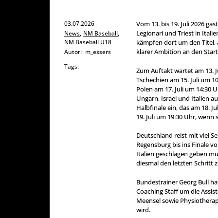
03.07.2026
Vom 13. bis 19. Juli 2026 ga
Legionari und Triest in Ital
News
,
NM Baseball
,
NM Baseball U18
kämpfen dort um den Titel, 
klarer Ambition an den Start
Autor:
m_essers
Tags:
Zum Auftakt wartet am 13. Ju
Tschechien am 15. Juli um 10
Polen am 17. Juli um 14:30 U
Ungarn, Israel und Italien 
Halbfinale ein, das am 18. Ju
19. Juli um 19:30 Uhr, wenn 
Deutschland reist mit viel 
Regensburg bis ins Finale v
Italien geschlagen geben mu
diesmal den letzten Schritt 
Bundestrainer Georg Bull ha
Coaching Staff um die Assis
Meensel sowie Physiothera
wird.