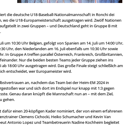
stiert die deutsche U18-Baseball-Nationalmannschaft in Ronchi dei
ien, wo die U18-Europameisterschaft ausgetragen wird. Zwölf Nationen
aufgeteilt in zwei Gruppen – und Deutschland geht in Gruppe B mit
.
li um 10:30 Uhr Belgien, gefolgt von Spanien am 14. Juli um 14:00 Uhr,
:30 Uhr, den Niederlanden am 16. Juli ebenfalls um 10:30 Uhr sowie
hr. In Gruppe A treffen parallel Österreich, Frankreich, Großbritannien,
aufeinander. Nur die beiden besten Teams jeder Gruppe ziehen ins
li ab 18:00 Uhr ausgetragen wird. Das große Finale steigt schließlich am
sich entscheidet, wer Europameister wird.
Selbstvertrauen an, nachdem das Team bei der Heim-EM 2024 in
orgestoßen war und sich dort im Endspiel nur knapp mit 1:3 gegen
sste. Genau daran knüpft die Mannschaft nun an – mit dem Ziel,
zu gehen.
t dafür einen 20-köpfigen Kader nominiert, der von einem erfahrenen
tenztrainer Clemens Cichocki, Heiko Schumacher und Kevin Van
peut Antonio Lopez und Teambetreuerin Nadine Kochheim begleitet