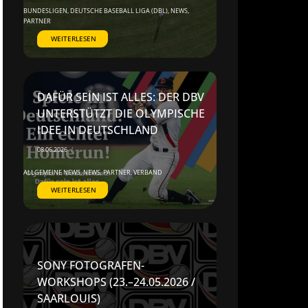
BUNDESLIGEN
,
DEUTSCHE BASEBALL LIGA (DBL)
,
NEWS
,
PARTNER
WEITERLESEN
DAFÜR SEIN IST ALLES: DER DBV
UNTERSTÜTZT DIE OLYMPISCHE
IDEE IN DEUTSCHLAND
08.06.2026
/
ALLGEMEINE NEWS
,
NEWS
,
PARTNER
,
VERBAND
WEITERLESEN
SONY FOTOGRAFEN-
WORKSHOPS (23.–24.05.2026 /
SAARLOUIS)